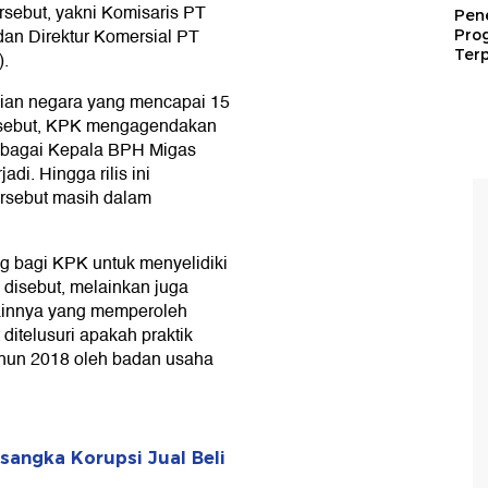
rsebut, yakni Komisaris PT
Pen
dan Direktur Komersial PT
Pro
Terp
).
gian negara yang mencapai 15
ersebut, KPK mengagendakan
sebagai Kepala BPH Migas
di. Hingga rilis ini
ersebut masih dalam
ng bagi KPK untuk menyelidiki
disebut, melainkan juga
lainnya yang memperoleh
ditelusuri apakah praktik
 tahun 2018 oleh badan usaha
sangka Korupsi Jual Beli