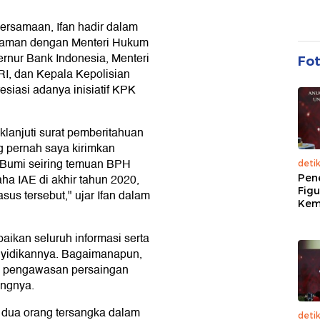
ersamaan, Ifan hadir dalam
haman dengan Menteri Hukum
bernur Bank Indonesia, Menteri
Fo
RI, dan Kepala Kepolisian
siasi adanya inisiatif KPK
anjuti surat pemberitahuan
ng pernah saya kirimkan
 Bumi seiring temuan BPH
deti
ha IAE di akhir tahun 2020,
Pen
Figu
us tersebut," ujar Ifan dalam
Kem
aikan seluruh informasi serta
yidikannya. Bagaimanapun,
s pengawasan persaingan
ungnya.
 dua orang tersangka dalam
deti