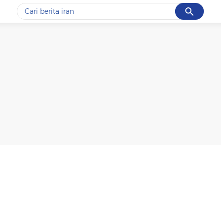
Cancel
Yang sedang ramai dicari
#1
data live draw sgp
#2
piala presiden 2026
#3
prabowo
#4
iran
#5
gempa hari ini
Promoted
Terakhir yang dicari
Loading...