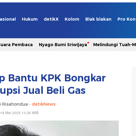
asional
Hukum
detikX
Kolom
Blak blakan
Pro Kon
Suara Pembaca
Nyago Bumi Sriwijaya
Melindungi Tuah-
p Bantu KPK Bongkar
psi Jual Beli Gas
i Risahondua -
detikNews
 19 Mei 2025 13:36 WIB