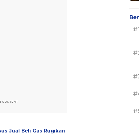
Ber
#
#
#
#
H CONTENT
#
sus Jual Beli Gas Rugikan