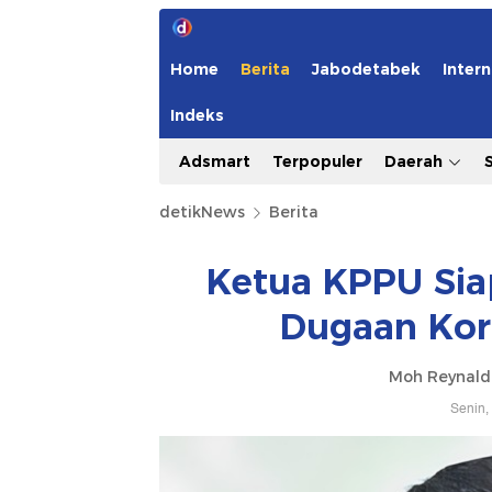
Home
Berita
Jabodetabek
Intern
Indeks
Adsmart
Terpopuler
Daerah
detikNews
Berita
Ketua KPPU Sia
Dugaan Koru
Moh Reynald
Senin,