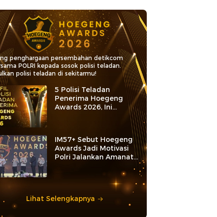
ang penghargaan persembahan detikcom
rsama POLRI kepada sosok polisi teladan.
lkan polisi teladan di sekitarmu!
5 Polisi Teladan
Penerima Hoegeng
Awards 2026, Ini
Kategori dan Kiprahnya
IM57+ Sebut Hoegeng
Awards Jadi Motivasi
Polri Jalankan Amanat
Konstitusi
Lihat Selengkapnya