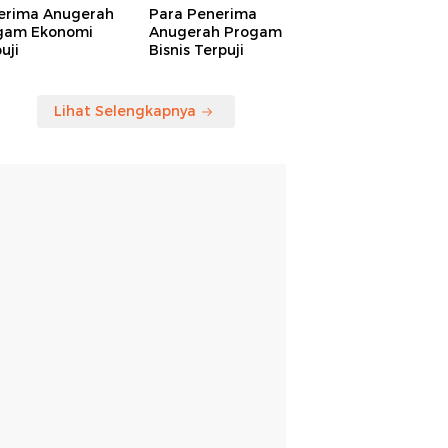
erima Anugerah
Para Penerima
gam Ekonomi
Anugerah Progam
uji
Bisnis Terpuji
Lihat Selengkapnya