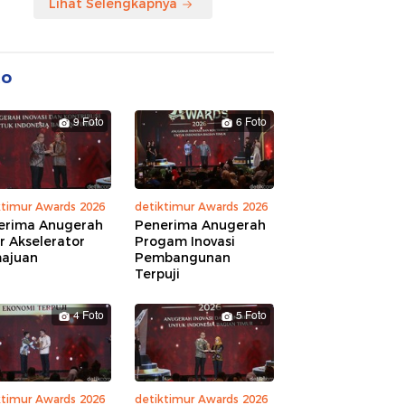
Lihat Selengkapnya
to
9 Foto
6 Foto
ktimur Awards 2026
detiktimur Awards 2026
erima Anugerah
Penerima Anugerah
r Akselerator
Progam Inovasi
ajuan
Pembangunan
Terpuji
4 Foto
5 Foto
ktimur Awards 2026
detiktimur Awards 2026