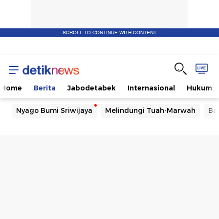
SCROLL TO CONTINUE WITH CONTENT
Home
Berita
Jabodetabek
Internasional
Hukum
Nyago Bumi Sriwijaya
Melindungi Tuah-Marwah
Ba