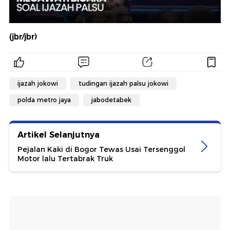
(jbr/jbr)
ijazah jokowi
tudingan ijazah palsu jokowi
polda metro jaya
jabodetabek
Artikel Selanjutnya
Pejalan Kaki di Bogor Tewas Usai Tersenggol
Motor lalu Tertabrak Truk