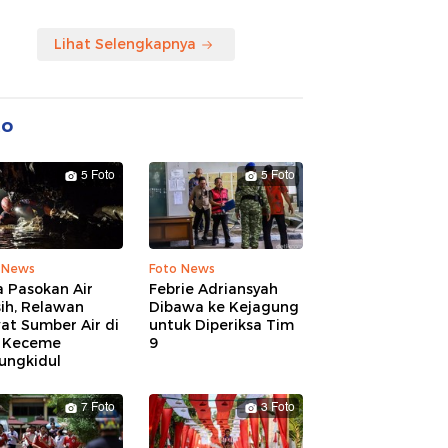
Lihat Selengkapnya
to
5 Foto
5 Foto
 News
Foto News
 Pasokan Air
Febrie Adriansyah
ih, Relawan
Dibawa ke Kejagung
at Sumber Air di
untuk Diperiksa Tim
 Keceme
9
ungkidul
7 Foto
3 Foto