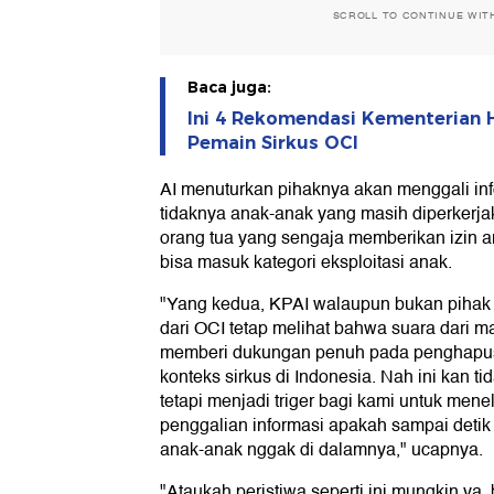
SCROLL TO CONTINUE WIT
Baca juga:
Ini 4 Rekomendasi Kementerian 
Pemain Sirkus OCI
AI menuturkan pihaknya akan menggali in
tidaknya anak-anak yang masih diperkerja
orang tua yang sengaja memberikan izin a
bisa masuk kategori eksploitasi anak.
"Yang kedua, KPAI walaupun bukan piha
dari OCI tetap melihat bahwa suara dari 
memberi dukungan penuh pada penghapus
konteks sirkus di Indonesia. Nah ini kan 
tetapi menjadi triger bagi kami untuk mene
penggalian informasi apakah sampai deti
anak-anak nggak di dalamnya," ucapnya.
"Ataukah peristiwa seperti ini mungkin ya,