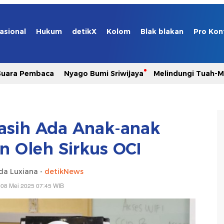
asional
Hukum
detikX
Kolom
Blak blakan
Pro Kon
Suara Pembaca
Nyago Bumi Sriwijaya
Melindungi Tuah-
Masih Ada Anak-anak
n Oleh Sirkus OCI
da Luxiana -
detikNews
 08 Mei 2025 07:45 WIB