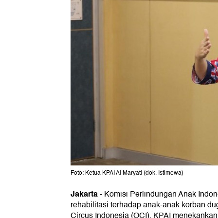
Foto: Ketua KPAI Ai Maryati (dok. Istimewa)
Jakarta
-
Komisi Perlindungan Anak Indon
rehabilitasi terhadap anak-anak korban dug
Circus Indonesia (OCI). KPAI menekankan r