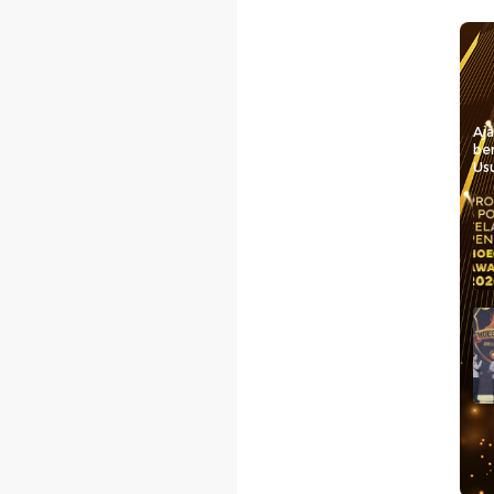
Aj
be
Usu