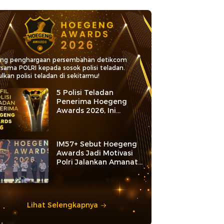
ang penghargaan persembahan detikcom
rsama POLRI kepada sosok polisi teladan.
lkan polisi teladan di sekitarmu!
5 Polisi Teladan
Penerima Hoegeng
Awards 2026, Ini
Kategori dan Kiprahnya
IM57+ Sebut Hoegeng
Awards Jadi Motivasi
Polri Jalankan Amanat
Konstitusi
Lihat Selengkapnya