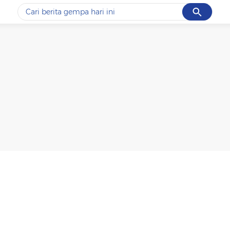
Cancel
Yang sedang ramai dicari
#1
piala presiden 2026
#2
prabowo
#3
gempa hari ini
#4
demo
#5
iran
Promoted
Terakhir yang dicari
Loading...