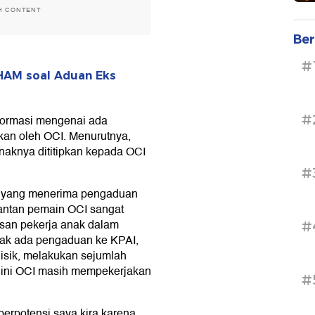
H CONTENT
Ber
#
HAM soal Aduan Eks
#
formasi mengenai ada
kan oleh OCI. Menurutnya,
naknya dititipkan kepada OCI
#
k yang menerima pengaduan
mantan pemain OCI sangat
an pekerja anak dalam
#
tidak ada pengaduan ke KPAI,
lisik, melakukan sejumlah
k ini OCI masih mempekerjakan
#
 berpotensi saya kira karena