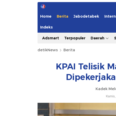
Home
Berita
Jabodetabek
Intern
Indeks
Adsmart
Terpopuler
Daerah
detikNews
Berita
KPAI Telisik 
Dipekerjaka
Kadek Mel
Kamis,