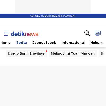
SCROLL TO CONTINUE WITH CONTENT
Home
Berita
Jabodetabek
Internasional
Hukum
Nyago Bumi Sriwijaya
Melindungi Tuah-Marwah
Ba