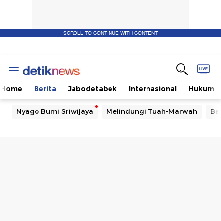
SCROLL TO CONTINUE WITH CONTENT
Home
Berita
Jabodetabek
Internasional
Hukum
Nyago Bumi Sriwijaya
Melindungi Tuah-Marwah
Ba