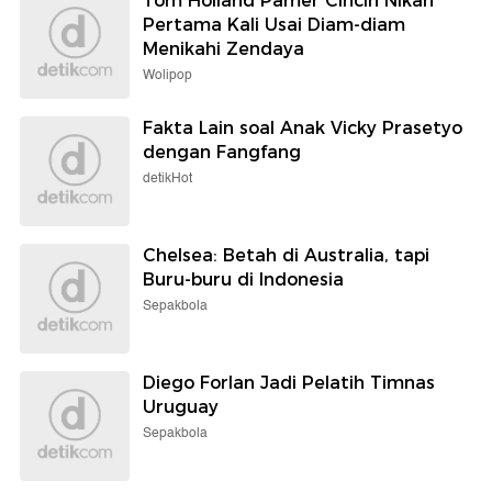
Tom Holland Pamer Cincin Nikah
Pertama Kali Usai Diam-diam
Menikahi Zendaya
Wolipop
Fakta Lain soal Anak Vicky Prasetyo
dengan Fangfang
detikHot
Chelsea: Betah di Australia, tapi
Buru-buru di Indonesia
Sepakbola
Diego Forlan Jadi Pelatih Timnas
Uruguay
Sepakbola