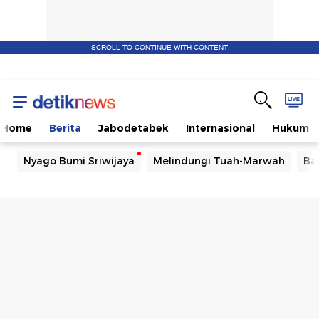
SCROLL TO CONTINUE WITH CONTENT
Home
Berita
Jabodetabek
Internasional
Hukum
Nyago Bumi Sriwijaya
Melindungi Tuah-Marwah
Ba