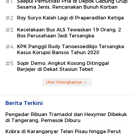
#1
Saepul Pemutilasi Pria di Depok Gabung Grup
Sesama Jenis, Rencanakan Bunuh Korban
#2
Roy Suryo Kalah Lagi di Praperadilan Ketiga
#3
Kecelakaan Bus ALS Tewaskan 19 Orang, 2
Bos Perusahaan Jadi Tersangka
#4
KPK Panggil Rudy Tanoesoedibjo Tersangka
Kasus Korupsi Bansos Tahun 2020
#5
Sopir Demo, Angkot Kosong Ditinggal
Berjejer di Dekat Stasiun Tebet
Lihat Selengkapnya
Berita Terkini
Pengedar Ribuan Tramadol dan Hexymer Dibekuk
di Tangerang, Pemasok Diburu
Kobra di Karanganyar Telan Pisau hingga Perut