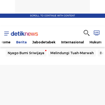
SCROLL TO CONTINUE WITH CONTENT
Home
Berita
Jabodetabek
Internasional
Hukum
Nyago Bumi Sriwijaya
Melindungi Tuah-Marwah
Ba