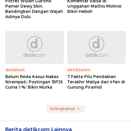
Potret Wulan Guritno
Komentar Raisa di
Pamer Dewy Skin,
Unggahan Mathis Molinie
Bandingkan Dengan Wajah
Bikin Heboh
Aslinya Dulu
detikInet
detikJatim
Belum Reda Kasus Nakes
7 Fakta Pilu Pendakian
Nirempati, Postingan 'BPJS
Terakhir Maliya dan Irfan di
Cuma 1%' Bikin Murka
Gunung Piramid
Selengkapnya
Berita detikcom Lainnya