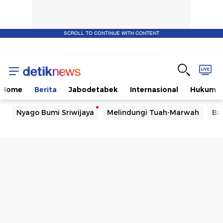
SCROLL TO CONTINUE WITH CONTENT
Home
Berita
Jabodetabek
Internasional
Hukum
Nyago Bumi Sriwijaya
Melindungi Tuah-Marwah
Ba