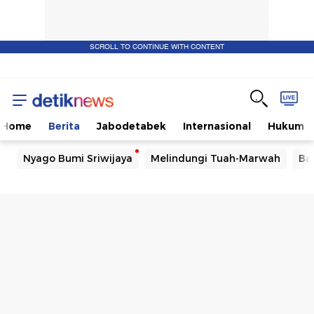
SCROLL TO CONTINUE WITH CONTENT
Home
Berita
Jabodetabek
Internasional
Hukum
Nyago Bumi Sriwijaya
Melindungi Tuah-Marwah
Ba