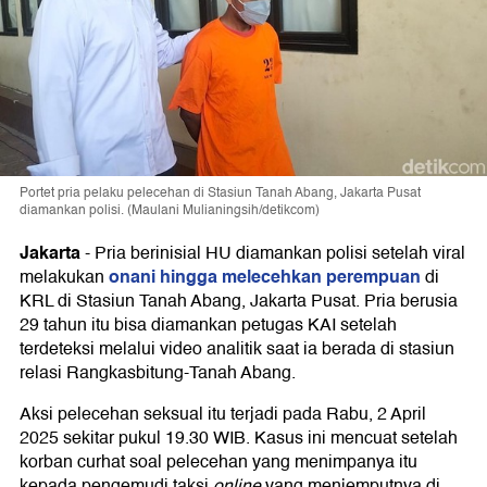
Portet pria pelaku pelecehan di Stasiun Tanah Abang, Jakarta Pusat
diamankan polisi. (Maulani Mulianingsih/detikcom)
Jakarta
-
Pria berinisial HU diamankan polisi setelah viral
onani hingga melecehkan perempuan
melakukan
di
KRL di Stasiun Tanah Abang, Jakarta Pusat. Pria berusia
29 tahun itu bisa diamankan petugas KAI setelah
terdeteksi melalui video analitik saat ia berada di stasiun
relasi Rangkasbitung-Tanah Abang.
Aksi pelecehan seksual itu terjadi pada Rabu, 2 April
2025 sekitar pukul 19.30 WIB. Kasus ini mencuat setelah
korban curhat soal pelecehan yang menimpanya itu
kepada pengemudi taksi
online
yang menjemputnya di