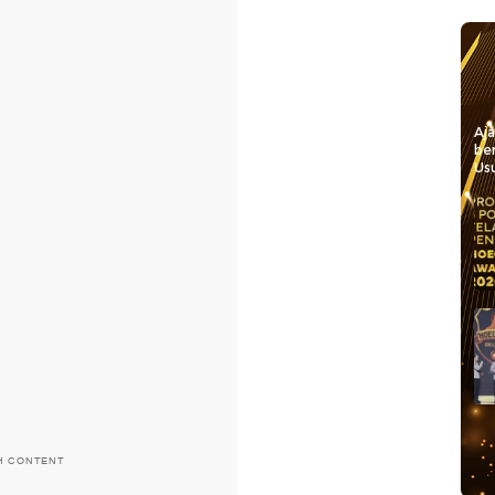
Aj
be
Usu
H CONTENT