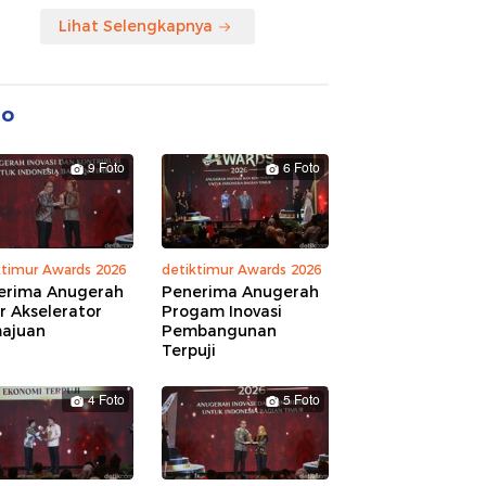
Lihat Selengkapnya
to
9 Foto
6 Foto
ktimur Awards 2026
detiktimur Awards 2026
erima Anugerah
Penerima Anugerah
r Akselerator
Progam Inovasi
ajuan
Pembangunan
Terpuji
4 Foto
5 Foto