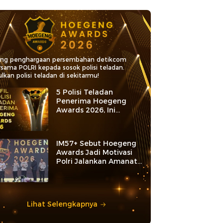
ang penghargaan persembahan detikcom
rsama POLRI kepada sosok polisi teladan.
lkan polisi teladan di sekitarmu!
5 Polisi Teladan
Penerima Hoegeng
Awards 2026, Ini
Kategori dan Kiprahnya
IM57+ Sebut Hoegeng
Awards Jadi Motivasi
Polri Jalankan Amanat
Konstitusi
Lihat Selengkapnya