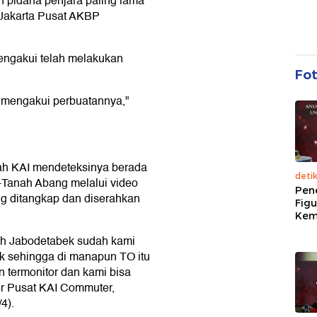
pidana penjara paling lama
o Jakarta Pusat AKBP
engakui telah melakukan
Fo
a mengakui perbuatannya,"
lah KAI mendeteksinya berada
deti
g-Tanah Abang melalui video
Pen
ung ditangkap dan diserahkan
Figu
Kem
yah Jabodetabek sudah kami
k sehingga di manapun TO itu
n termonitor dan kami bisa
or Pusat KAI Commuter,
4).