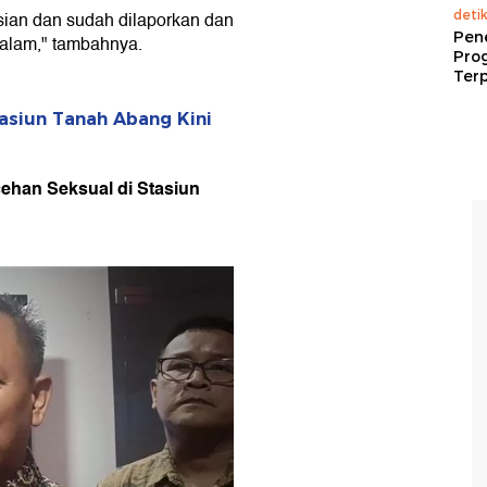
deti
sian dan sudah dilaporkan dan
Pen
malam," tambahnya.
Pro
Terp
asiun Tanah Abang Kini
ehan Seksual di Stasiun