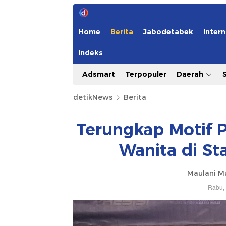
Home
Berita
Jabodetabek
Intern
Indeks
Adsmart
Terpopuler
Daerah
detikNews
Berita
Terungkap Motif 
Wanita di St
Maulani Mu
Rabu, 