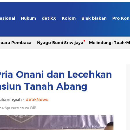
asional
Hukum
detikX
Kolom
Blak blakan
Pro Kon
Suara Pembaca
Nyago Bumi Sriwijaya
Melindungi Tuah-
Pria Onani dan Lecehkan
asiun Tanah Abang
lianingsih -
detikNews
16 Apr 2025 15:20 WIB