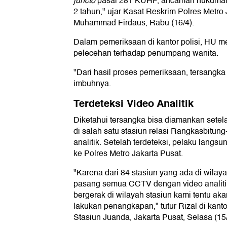
juncto
pasal 281 KUHP, ancaman hukuman 
2 tahun," ujar Kasat Reskrim Polres Metr
Muhammad Firdaus, Rabu (16/4).
Dalam pemeriksaan di kantor polisi, HU m
pelecehan terhadap penumpang wanita.
"Dari hasil proses pemeriksaan, tersangk
imbuhnya.
Terdeteksi Video Analitik
Diketahui tersangka bisa diamankan sete
di salah satu stasiun relasi Rangkasbitun
analitik. Setelah terdeteksi, pelaku langs
ke Polres Metro Jakarta Pusat.
"Karena dari 84 stasiun yang ada di wila
pasang semua CCTV dengan video analiti
bergerak di wilayah stasiun kami tentu aka
lakukan penangkapan," tutur Rizal di kant
Stasiun Juanda, Jakarta Pusat, Selasa (15/