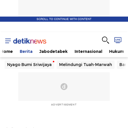
SCROLL TO CONTINUE WITH CONTENT
Home
Berita
Jabodetabek
Internasional
Hukum
Nyago Bumi Sriwijaya
Melindungi Tuah-Marwah
Ban
ADVERTISEMENT