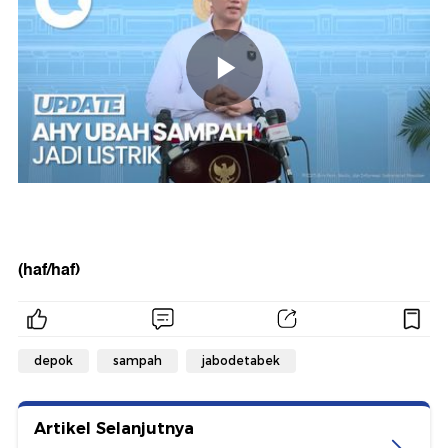
(haf/haf)
depok
sampah
jabodetabek
Artikel Selanjutnya