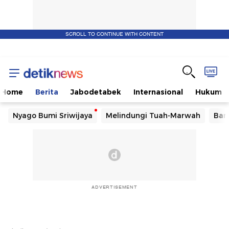
SCROLL TO CONTINUE WITH CONTENT
Home
Berita
Jabodetabek
Internasional
Hukum
Nyago Bumi Sriwijaya
Melindungi Tuah-Marwah
Ban
ADVERTISEMENT