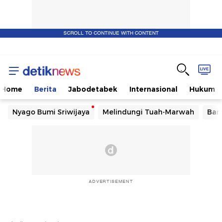
SCROLL TO CONTINUE WITH CONTENT
Home
Berita
Jabodetabek
Internasional
Hukum
Nyago Bumi Sriwijaya
Melindungi Tuah-Marwah
Ban
ADVERTISEMENT