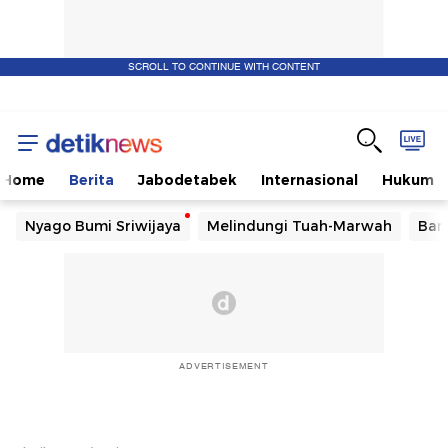
SCROLL TO CONTINUE WITH CONTENT
Home
Berita
Jabodetabek
Internasional
Hukum
Nyago Bumi Sriwijaya
Melindungi Tuah-Marwah
Ban
ADVERTISEMENT