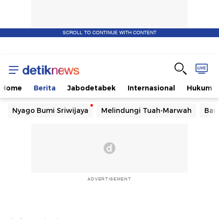
SCROLL TO CONTINUE WITH CONTENT
Home
Berita
Jabodetabek
Internasional
Hukum
Nyago Bumi Sriwijaya
Melindungi Tuah-Marwah
Ban
ADVERTISEMENT