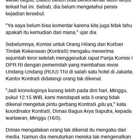
Meski begitu, Dasco belum bisa berkomentar lebih lanjut
terkait hal ini. Sebab, dia belum mengetahui persis
kejadian tersebut.
"Ya saya belum bisa komentar karena kita juga tidak tahu
apakah itu kemudian dari mana," ujar dia.
Sebelumnya, Komisi untuk Orang Hilang dan Korban
Tindak Kekerasan (KontraS) mengaku menerima
sejumlah teror setelah menggeruduk rapat Panja Komisi I
DPR RI dengan pemerintah yang membahas revisi
Undang-Undang (RUU) TNI di salah satu hotel di Jakarta.
Kantor KontraS didatangi orang tak dikenal.
"Jadi kronologinya kurang lebih pada dini hari, Minggu,
pukul 12.15 WIB, kami mendapati ada 3 orang tidak
dikenal mengetuk pintu gerbang KontraS
gitu
ya," kata
koordinator KontraS, Dimas Bagus Arya Saputra, kepada
wartawan, Minggu (16/3).
Dimas mengatakan orang tak dikenal itu mengaku dari
media. Namun dia menuturkan mereka tak mengenalkan