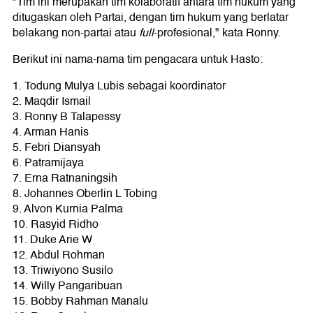
"Tim ini merupakan tim kolaboratif antara tim hukum yang
ditugaskan oleh Partai, dengan tim hukum yang berlatar
belakang non-partai atau
full
-profesional," kata Ronny.
Berikut ini nama-nama tim pengacara untuk Hasto:
1. Todung Mulya Lubis sebagai koordinator
2. Maqdir Ismail
3. Ronny B Talapessy
4. Arman Hanis
5. Febri Diansyah
6. Patramijaya
7. Erna Ratnaningsih
8. Johannes Oberlin L Tobing
9. Alvon Kurnia Palma
10. Rasyid Ridho
11. Duke Arie W
12. Abdul Rohman
13. Triwiyono Susilo
14. Willy Pangaribuan
15. Bobby Rahman Manalu