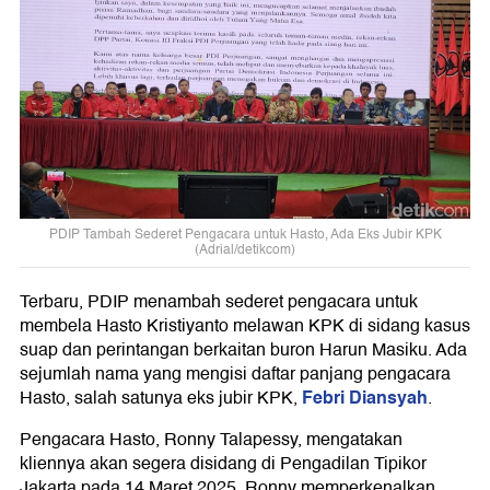
PDIP Tambah Sederet Pengacara untuk Hasto, Ada Eks Jubir KPK
(Adrial/detikcom)
Terbaru, PDIP menambah sederet pengacara untuk
membela Hasto Kristiyanto melawan KPK di sidang kasus
suap dan perintangan berkaitan buron Harun Masiku. Ada
sejumlah nama yang mengisi daftar panjang pengacara
Febri Diansyah
Hasto, salah satunya eks jubir KPK,
.
Pengacara Hasto, Ronny Talapessy, mengatakan
kliennya akan segera disidang di Pengadilan Tipikor
Jakarta pada 14 Maret 2025. Ronny memperkenalkan