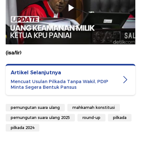
(isa/lir)
Artikel Selanjutnya
Mencuat Usulan Pilkada Tanpa Wakil, PDIP
Minta Segera Bentuk Pansus
pemungutan suara ulang
mahkamah konstitusi
pemungutan suara ulang 2025
round-up
pilkada
pilkada 2024