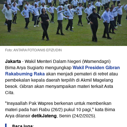
Foto: ANTARA FOTO/ANIS EFIZUDIN
Jakarta
-
Wakil Menteri Dalam Negeri (Wamendagri)
Wakil Presiden Gibran
Bima Arya Sugiarto mengungkap
Rakabuming Raka
akan menjadi pemateri di retret atau
pembekalan kepala daerah terpilih di Akmil Magelang
besok. Gibran akan menyampaikan materi terkait Asta
Cita.
"Insyaallah Pak Wapres berkenan untuk memberikan
materi pada hari Rabu (26/2) pukul 10 pagi," kata Bima
detikJateng
Arya dilansir
, Senin (24/2/2025).
Baca juga: