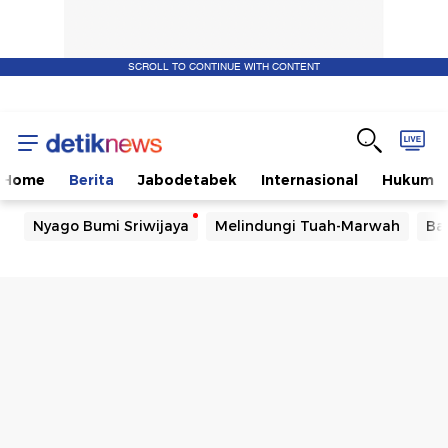
SCROLL TO CONTINUE WITH CONTENT
Home
Berita
Jabodetabek
Internasional
Hukum
Nyago Bumi Sriwijaya
Melindungi Tuah-Marwah
Ba