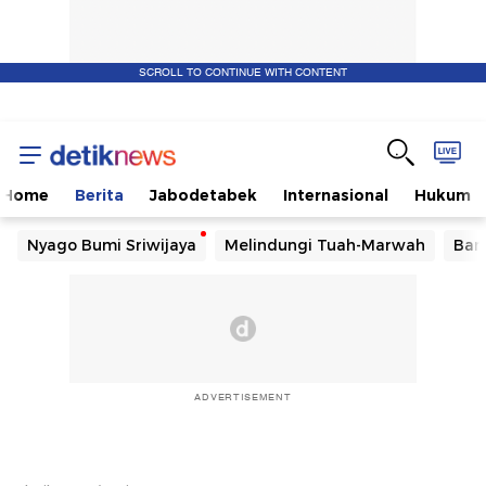
SCROLL TO CONTINUE WITH CONTENT
Home
Berita
Jabodetabek
Internasional
Hukum
Nyago Bumi Sriwijaya
Melindungi Tuah-Marwah
Ban
ADVERTISEMENT