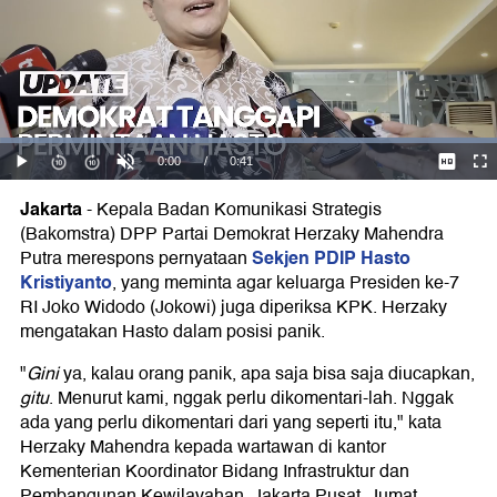
Jakarta
-
Kepala Badan Komunikasi Strategis
(Bakomstra) DPP Partai Demokrat Herzaky Mahendra
Sekjen PDIP Hasto
Putra merespons pernyataan
Kristiyanto
, yang meminta agar keluarga Presiden ke-7
RI Joko Widodo (Jokowi) juga diperiksa KPK. Herzaky
mengatakan Hasto dalam posisi panik.
"
Gini
ya, kalau orang panik, apa saja bisa saja diucapkan,
gitu
. Menurut kami, nggak perlu dikomentari-lah. Nggak
ada yang perlu dikomentari dari yang seperti itu," kata
Herzaky Mahendra kepada wartawan di kantor
Kementerian Koordinator Bidang Infrastruktur dan
Pembangunan Kewilayahan, Jakarta Pusat, Jumat