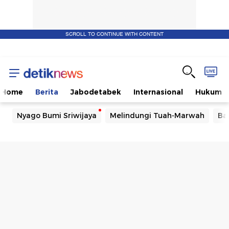
SCROLL TO CONTINUE WITH CONTENT
Home
Berita
Jabodetabek
Internasional
Hukum
Nyago Bumi Sriwijaya
Melindungi Tuah-Marwah
Ba