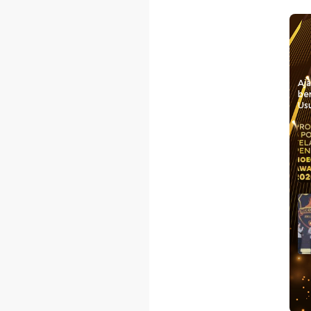
Aj
be
Usu