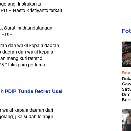
elang. Instruksi itu
DIP Hasto Kristiyanto terkait
. Surat ini ditandatangani
Fo
 PDIP.
erah dan wakil kepala daerah
a daerah dan wakil kepala
n mengikuti retret di
," tulis poin pertama
Foto
Duk
Gaz
Sat
h PDIP Tunda Retret Usai
Dim
Ber
 wakil kepala daerah dari
lang, jika sudah telanjur