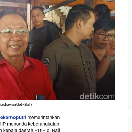
iastrawan/detikBali)
ekarnoputri
memerintahkan
PDIP menunda keberangkatan
h kepala daerah PDIP di Bali