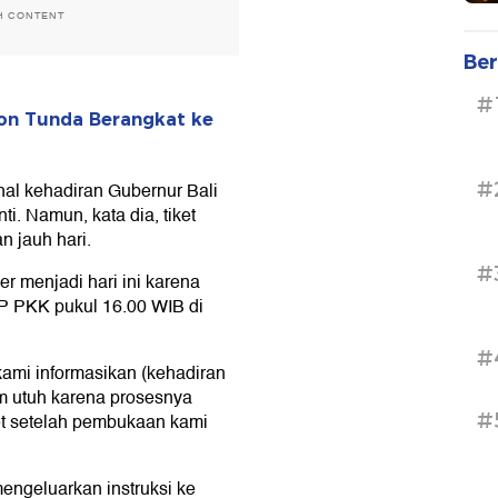
H CONTENT
Ber
#
on Tunda Berangkat ke
#
al kehadiran Gubernur Bali
i. Namun, kata dia, tiket
 jauh hari.
#
r menjadi hari ini karena
TP PKK pukul 16.00 WIB di
#
kami informasikan (kehadiran
m utuh karena prosesnya
#
et setelah pembukaan kami
engeluarkan instruksi ke