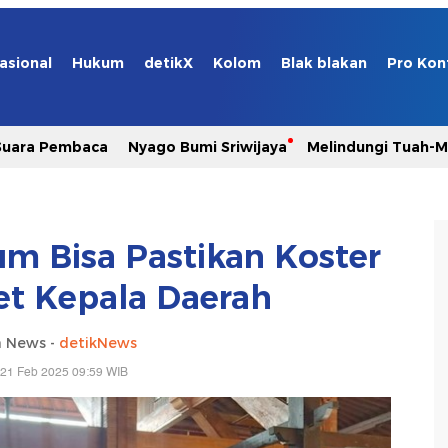
asional
Hukum
detikX
Kolom
Blak blakan
Pro Kon
Suara Pembaca
Nyago Bumi Sriwijaya
Melindungi Tuah-
um Bisa Pastikan Koster
ret Kepala Daerah
a News -
detikNews
 21 Feb 2025 09:59 WIB