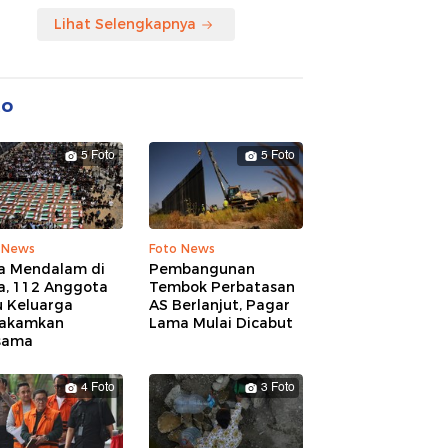
Lihat Selengkapnya
to
5 Foto
5 Foto
 News
Foto News
a Mendalam di
Pembangunan
a, 112 Anggota
Tembok Perbatasan
u Keluarga
AS Berlanjut, Pagar
akamkan
Lama Mulai Dicabut
sama
4 Foto
3 Foto