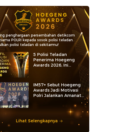
ang penghargaan persembahan detikcom
rsama POLRI kepada sosok polisi teladan.
lkan polisi teladan di sekitarmu!
5 Polisi Teladan
Penerima Hoegeng
Awards 2026, Ini
Kategori dan Kiprahnya
IM57+ Sebut Hoegeng
Awards Jadi Motivasi
Polri Jalankan Amanat
Konstitusi
Lihat Selengkapnya