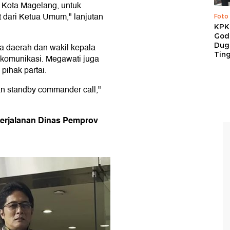
 Kota Magelang, untuk
t dari Ketua Umum," lanjutan
Foto
KPK 
God
Duga
a daerah dan wakil kepala
Tin
t komunikasi. Megawati juga
pihak partai.
an standby commander call,"
Perjalanan Dinas Pemprov