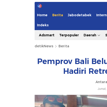
Home
Berita
Jabodetabek
Intern
Indeks
Adsmart
Terpopuler
Daerah
detikNews
Berita
Pemprov Bali Bel
Hadiri Ret
Antar
Jumat,