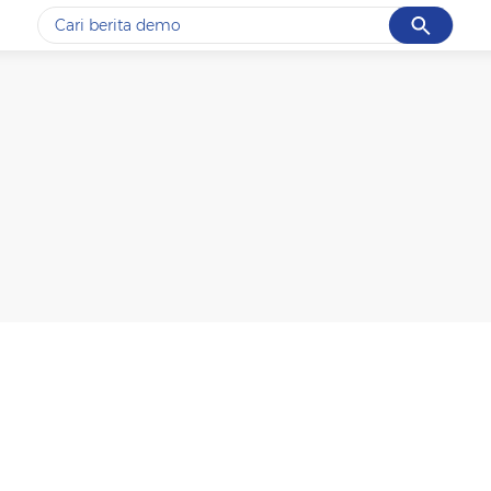
Cancel
Yang sedang ramai dicari
#1
gempa hari ini
#2
gempa
#3
prabowo
#4
iran
#5
demo
Promoted
Terakhir yang dicari
Loading...