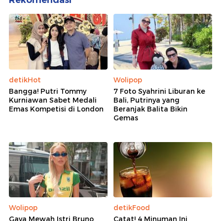
Rekomendasi
detikHot
Wolipop
Bangga! Putri Tommy
7 Foto Syahrini Liburan ke
Kurniawan Sabet Medali
Bali, Putrinya yang
Emas Kompetisi di London
Beranjak Balita Bikin
Gemas
Wolipop
detikFood
Gaya Mewah Istri Bruno
Catat! 4 Minuman Ini