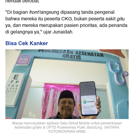
hendak berobat.
"Di bagian
front
langsung dipasang tanda pengenal
bahwa mereka itu peserta CKG, bukan peserta sakit
gitu
ya, dan mereka merupakan pasien prioritas, ada penanda
di gelangnya ya," ujar Junaidah.
Bisa Cek Kanker
Warga menunjukkan aplikasi Satu Sehat Mobile untuk pemeriksaan
kesehatan gratis di UPTD Puskesmas Puter, Bandung. (ANTARA
FOTO/NOVRIAN ARBI)