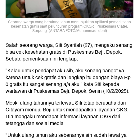
Seorang warga yang berulang tahun menunjukkan aplikasi pemeriksaan
kesehatan gratis saat peluncuran program CKG di Puskesmas Ciater,
Serpong. (ANTARA FOTO/Muhammad Iqbal)
Salah seorang warga, Siti Syarifah (27), mengaku senang
bisa cek kesehatan gratis di Puskesmas Beji, Depok.
Sebab, pemeriksaan ini lengkap.
"Kalau untuk pendapat aku sih, aku senang banget ya
karena untuk cek gratis dan lengkap itu dengan biaya Rp
0 gratis itu sangat senang
aja
aku," kata Siti kepada
wartawan di Puskesmas Beji, Depok, Senin (10/2/2025).
Meski ulang tahunnya terlewat, Siti tetap berusaha dari
Citayam menuju Beji untuk mendapatkan layanan CKG.
Dia mengaku mendapat informasi layanan CKG dari
tetangga dan sosial media.
"Untuk ulang tahun aku sebenarnya sih sudah lewat ya