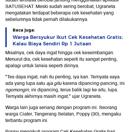
sudah terbiasa berobat jantung menggunakan aplikasi
SATUSEHAT. Meski sudah sering berobat, Ugraneta
mengatakan terdapat beberapa cek kesehatan yang
sebelumnya tidak pernah dilakukannya.
Baca juga:
Warga Bersyukur Ikut Cek Kesehatan Gratis:
Kalau Biaya Sendiri Rp 1 Jutaan
Misalnya, cek daya ingat hingga cek keseimbangan.
Menurut dia, cek kesehatan seperti itu sangat penting,
apalagi untuk lansia seperti dirinya.
"Tes daya ingat, nah itu penting, iya kan. Ternyata saya
ada yang lupa satu
aja gitu
karena dipancing-pancing, ini
ngomongin
, ini dipancing, terus balik lagi ke situ, lupa.
Ternyata akhirnya masih ingat," ujar Ugraneta.
Warga lain juga senang dengan program ini. Seorang
warga Ciater, Tangerang Selatan, Poppy (30), mengaku
terbantu program ini.
Poppy mengikuti program Cek Kesehatan Gratis hari