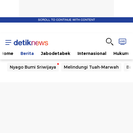
SCROLL TO CONTINUE WITH CONTENT
Home
Berita
Jabodetabek
Internasional
Hukum
Nyago Bumi Sriwijaya
Melindungi Tuah-Marwah
Ba