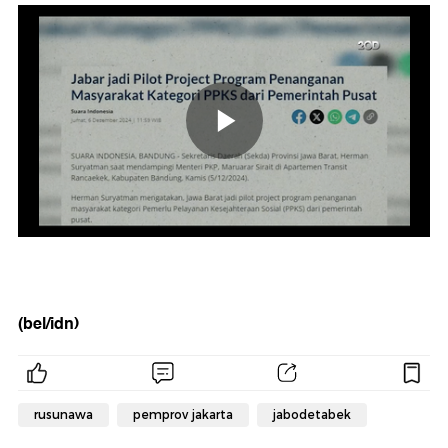
(bel/idn)
rusunawa
pemprov jakarta
jabodetabek