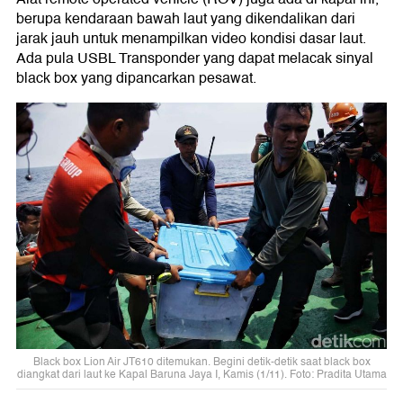
berupa kendaraan bawah laut yang dikendalikan dari
jarak jauh untuk menampilkan video kondisi dasar laut.
Ada pula USBL Transponder yang dapat melacak sinyal
black box yang dipancarkan pesawat.
Black box Lion Air JT610 ditemukan. Begini detik-detik saat black box
diangkat dari laut ke Kapal Baruna Jaya I, Kamis (1/11). Foto: Pradita Utama