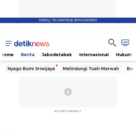
SCROLL TO CONTINUE WITH CONTENT
Home
Berita
Jabodetabek
Internasional
Hukum
Nyago Bumi Sriwijaya
Melindungi Tuah-Marwah
Ban
ADVERTISEMENT