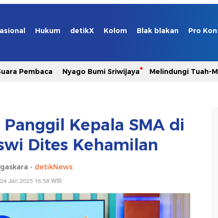
asional
Hukum
detikX
Kolom
Blak blakan
Pro Kon
Suara Pembaca
Nyago Bumi Sriwijaya
Melindungi Tuah-
 Panggil Kepala SMA di
iswi Dites Kehamilan
gaskara -
detikNews
 24 Jan 2025 16:58 WIB