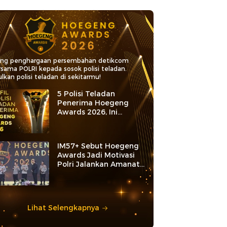
ang penghargaan persembahan detikcom
rsama POLRI kepada sosok polisi teladan.
lkan polisi teladan di sekitarmu!
5 Polisi Teladan
Penerima Hoegeng
Awards 2026, Ini
Kategori dan Kiprahnya
IM57+ Sebut Hoegeng
Awards Jadi Motivasi
Polri Jalankan Amanat
Konstitusi
Lihat Selengkapnya