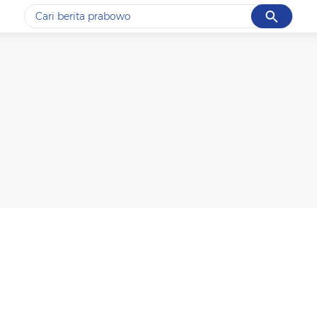
Cancel
Yang sedang ramai dicari
#1
piala presiden 2026
#2
prabowo
#3
gempa hari ini
#4
demo
#5
iran
Promoted
Terakhir yang dicari
Loading...