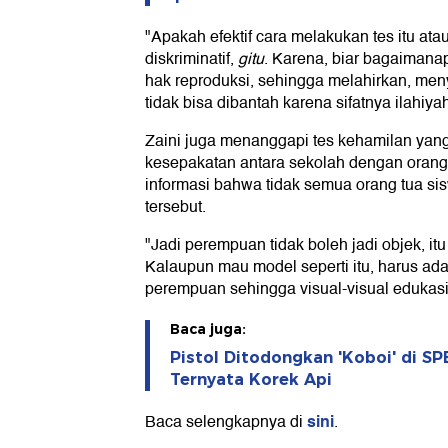
"Apakah efektif cara melakukan tes itu atau
diskriminatif,
gitu
. Karena, biar bagaiman
hak reproduksi, sehingga melahirkan, meny
tidak bisa dibantah karena sifatnya ilahiyah
Zaini juga menanggapi tes kehamilan ya
kesepakatan antara sekolah dengan orang
informasi bahwa tidak semua orang tua si
tersebut.
"Jadi perempuan tidak boleh jadi objek, itu
Kalaupun mau model seperti itu, harus ada
perempuan sehingga visual-visual edukasi 
Baca juga:
Pistol Ditodongkan 'Koboi' di S
Ternyata Korek Api
sini
Baca selengkapnya di
.