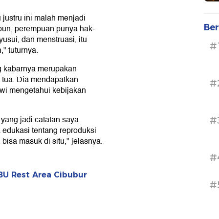
 justru ini malah menjadi
Ber
apun, perempuan punya hak-
usui, dan menstruasi, itu
#
," tuturnya.
ng kabarnya merupakan
 tua. Dia mendapatkan
#
swi mengetahui kebijakan
 yang jadi catatan saya.
#
 edukasi tentang reproduksi
bisa masuk di situ," jelasnya.
#
PBU Rest Area Cibubur
#