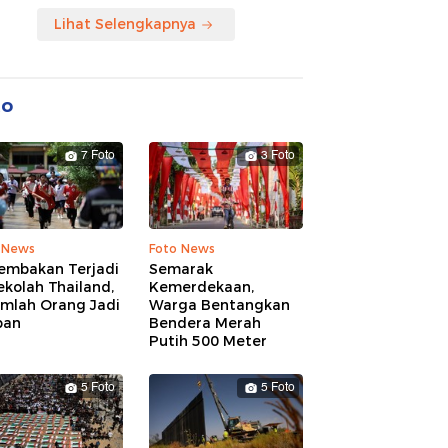
Lihat Selengkapnya
to
7 Foto
3 Foto
 News
Foto News
embakan Terjadi
Semarak
ekolah Thailand,
Kemerdekaan,
umlah Orang Jadi
Warga Bentangkan
ban
Bendera Merah
Putih 500 Meter
5 Foto
5 Foto