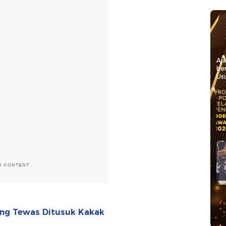
Aj
be
Usu
H CONTENT
yang Tewas Ditusuk Kakak