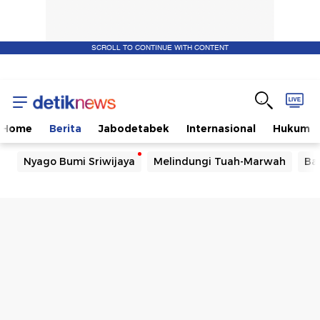
SCROLL TO CONTINUE WITH CONTENT
Home
Berita
Jabodetabek
Internasional
Hukum
Nyago Bumi Sriwijaya
Melindungi Tuah-Marwah
Ba