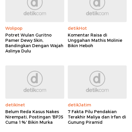
Wolipop
detikHot
Potret Wulan Guritno
Komentar Raisa di
Pamer Dewy Skin,
Unggahan Mathis Molinie
Bandingkan Dengan Wajah
Bikin Heboh
Aslinya Dulu
detikInet
detikJatim
Belum Reda Kasus Nakes
7 Fakta Pilu Pendakian
Nirempati, Postingan 'BPJS
Terakhir Maliya dan Irfan di
Cuma 1%' Bikin Murka
Gunung Piramid