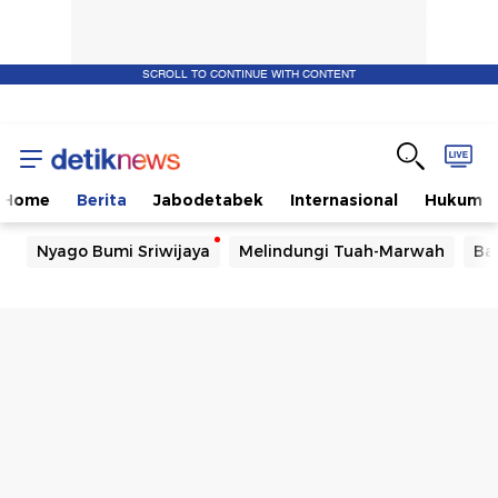
SCROLL TO CONTINUE WITH CONTENT
Home
Berita
Jabodetabek
Internasional
Hukum
Nyago Bumi Sriwijaya
Melindungi Tuah-Marwah
Ba