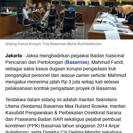
Sidang Kasus Korupsi Truk Basarnas (Mulia Budi/detikcom)
Jakarta
-
Jaksa menghadirkan pegawai Badan Nasional
Basarnas
Pencarian dan Pertolongan (
), Mahmud Fandi,
sebagai saksi kasus dugaan korupsi pengadaan truk
pengangkut personel dan
rescue carrier vehicle
. Mahmud
mengakui menerima jatah Rp 3 juta setiap kali selesai
pelaksanaan kontrak pengadaan proyek di Basarnas.
Terdakwa dalam sidang ini adalah mantan Sekretaris
Utama (Sestama) Basarnas Max Ruland Boseke, mantan
Kasubdit Pengawakan & Perbekalan Direktorat Sarana
dan Prasarana Badan SAR sekaligus pejabat pembuat
komitmen (PPK) Basarnas tahun anggaran 2014 Anjar
Sulistiyono, serta Direktur CV Delima Mandiri sekaligus