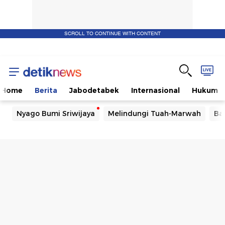
SCROLL TO CONTINUE WITH CONTENT
Home
Berita
Jabodetabek
Internasional
Hukum
Nyago Bumi Sriwijaya
Melindungi Tuah-Marwah
Ba