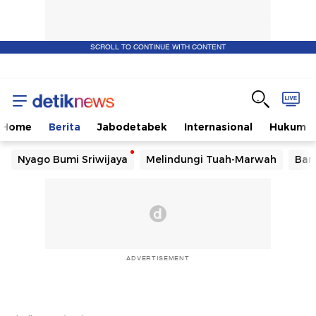
SCROLL TO CONTINUE WITH CONTENT
Home
Berita
Jabodetabek
Internasional
Hukum
Nyago Bumi Sriwijaya
Melindungi Tuah-Marwah
Ban
ADVERTISEMENT