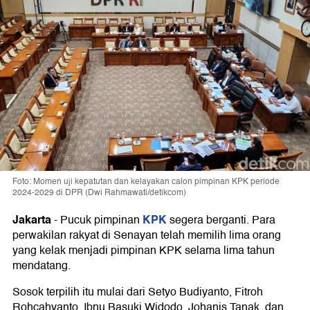
Foto: Momen uji kepatutan dan kelayakan calon pimpinan KPK periode
2024-2029 di DPR (Dwi Rahmawati/detikcom)
Jakarta
KPK
-
Pucuk pimpinan
segera berganti. Para
perwakilan rakyat di Senayan telah memilih lima orang
yang kelak menjadi pimpinan KPK selama lima tahun
mendatang.
Sosok terpilih itu mulai dari Setyo Budiyanto, Fitroh
Rohcahyanto, Ibnu Basuki Widodo, Johanis Tanak, dan