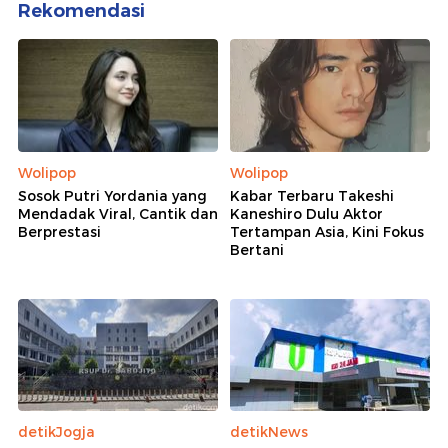
Rekomendasi
Wolipop
Wolipop
Sosok Putri Yordania yang
Kabar Terbaru Takeshi
Mendadak Viral, Cantik dan
Kaneshiro Dulu Aktor
Berprestasi
Tertampan Asia, Kini Fokus
Bertani
detikJogja
detikNews