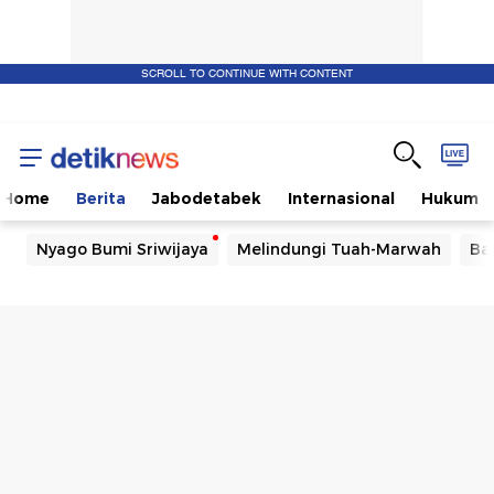
SCROLL TO CONTINUE WITH CONTENT
Home
Berita
Jabodetabek
Internasional
Hukum
Nyago Bumi Sriwijaya
Melindungi Tuah-Marwah
Ba