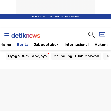
SCROLL TO CONTINUE WITH CONTENT
Home
Berita
Jabodetabek
Internasional
Hukum
Nyago Bumi Sriwijaya
Melindungi Tuah-Marwah
Ba