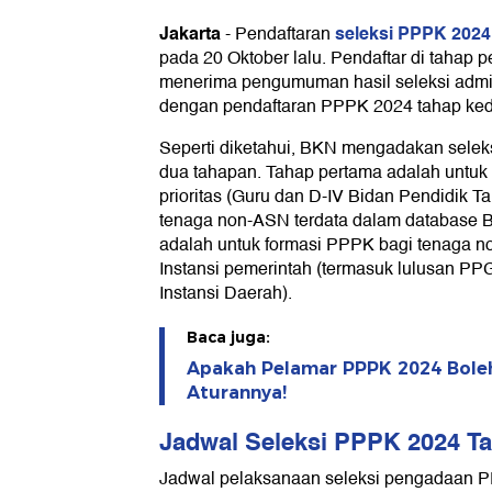
Jakarta
seleksi PPPK 2024
-
Pendaftaran
Syarat dan Cara Daftar Seleksi 
pada 20 Oktober lalu. Pendaftar di tahap 
menerima pengumuman hasil seleksi admin
dengan pendaftaran PPPK 2024 tahap ke
Seperti diketahui, BKN mengadakan selek
dua tahapan. Tahap pertama adalah untuk
prioritas (Guru dan D-IV Bidan Pendidik T
tenaga non-ASN terdata dalam database 
adalah untuk formasi PPPK bagi tenaga no
Instansi pemerintah (termasuk lulusan PPG
Instansi Daerah).
Baca juga:
Apakah Pelamar PPPK 2024 Boleh
Aturannya!
Jadwal Seleksi PPPK 2024 T
Jadwal pelaksanaan seleksi pengadaan 