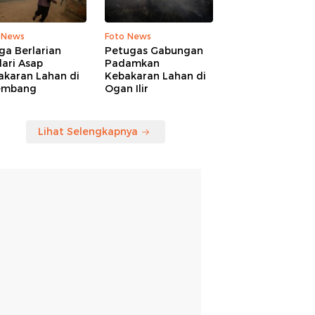
 News
Foto News
ga Berlarian
Petugas Gabungan
ari Asap
Padamkan
akaran Lahan di
Kebakaran Lahan di
embang
Ogan Ilir
Lihat Selengkapnya