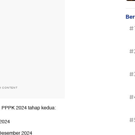
Ber
#
#
#
H CONTENT
#
an PPPK 2024 tahap kedua:
#
 2024
 Desember 2024