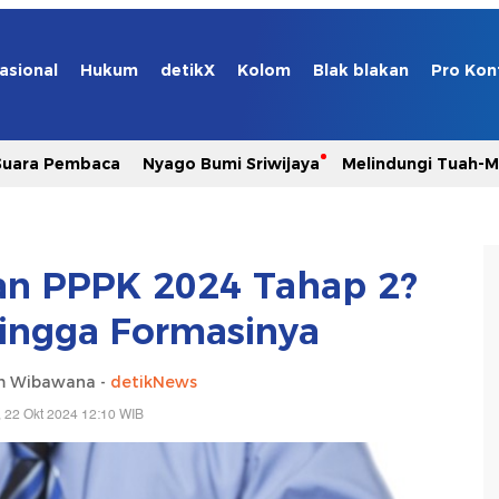
asional
Hukum
detikX
Kolom
Blak blakan
Pro Kon
Suara Pembaca
Nyago Bumi Sriwijaya
Melindungi Tuah-
an PPPK 2024 Tahap 2?
hingga Formasinya
m Wibawana -
detikNews
, 22 Okt 2024 12:10 WIB