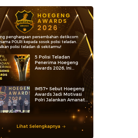
ang penghargaan persembahan detikcom
rsama POLRI kepada sosok polisi teladan.
lkan polisi teladan di sekitarmu!
5 Polisi Teladan
Penerima Hoegeng
Awards 2026, Ini
Kategori dan Kiprahnya
IM57+ Sebut Hoegeng
Awards Jadi Motivasi
Polri Jalankan Amanat
Konstitusi
Lihat Selengkapnya