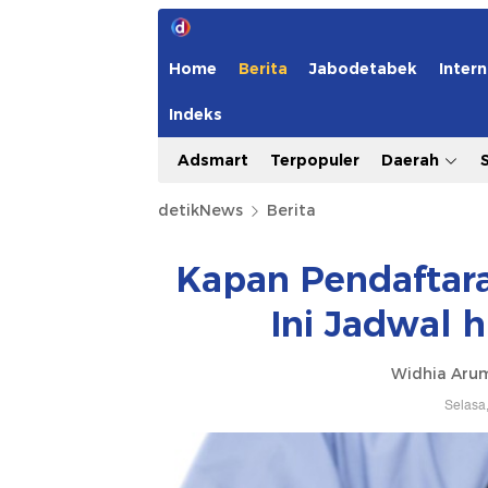
Home
Berita
Jabodetabek
Intern
Indeks
Adsmart
Terpopuler
Daerah
detikNews
Berita
Kapan Pendaftar
Ini Jadwal 
Widhia Aru
Selasa