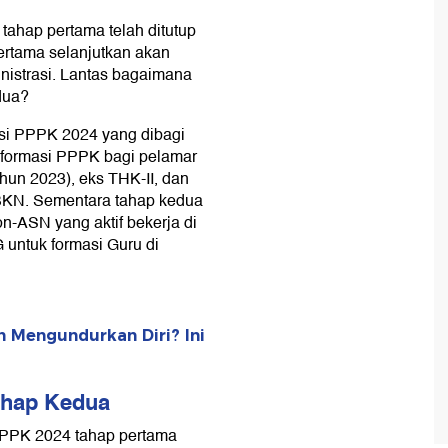
tahap pertama telah ditutup
PPPK 2024
pertama selanjutkan akan
istrasi. Lantas bagaimana
dua?
si PPPK 2024 yang dibagi
 formasi PPPK bagi pelamar
ahun 2023), eks THK-II, dan
BKN. Sementara tahap kedua
n-ASN yang aktif bekerja di
 untuk formasi Guru di
 Mengundurkan Diri? Ini
ahap Kedua
PPPK 2024 tahap pertama