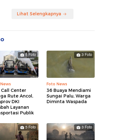
Lihat Selengkapnya
to
5 Foto
3 Foto
 News
Foto News
 Call Center
36 Buaya Mendiami
ga Rute Ancol,
Sungai Palu, Warga
prov DKI
Diminta Waspada
bah Layanan
sportasi Publik
5 Foto
3 Foto