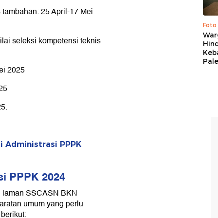
 tambahan: 25 April-17 Mei
Foto
War
ilai seleksi kompetensi teknis
Hind
Keb
Pal
ei 2025
25
5.
i Administrasi PPPK
ksi PPPK 2024
lui laman SSCASN BKN
yaratan umum yang perlu
berikut: