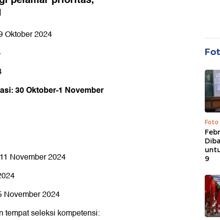
N
9 Oktober 2024
Fo
4
4
asi: 30 Oktober-1 November
Foto
Febr
Dib
untu
11 November 2024
9
2024
25 November 2024
 tempat seleksi kompetensi: