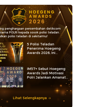
ang penghargaan persembahan detikcom
rsama POLRI kepada sosok polisi teladan.
lkan polisi teladan di sekitarmu!
5 Polisi Teladan
Penerima Hoegeng
Awards 2026, Ini
Kategori dan Kiprahnya
IM57+ Sebut Hoegeng
Awards Jadi Motivasi
Polri Jalankan Amanat
Konstitusi
Lihat Selengkapnya