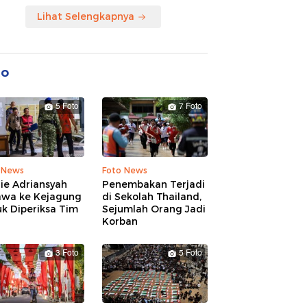
Lihat Selengkapnya
to
5 Foto
7 Foto
 News
Foto News
ie Adriansyah
Penembakan Terjadi
awa ke Kejagung
di Sekolah Thailand,
k Diperiksa Tim
Sejumlah Orang Jadi
Korban
3 Foto
5 Foto