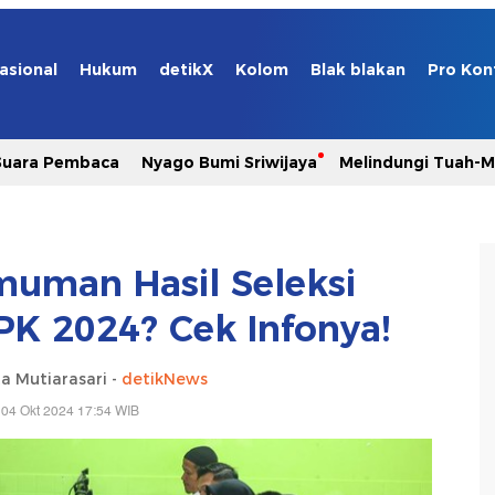
asional
Hukum
detikX
Kolom
Blak blakan
Pro Kon
Suara Pembaca
Nyago Bumi Sriwijaya
Melindungi Tuah-
uman Hasil Seleksi
PK 2024? Cek Infonya!
a Mutiarasari -
detikNews
 04 Okt 2024 17:54 WIB