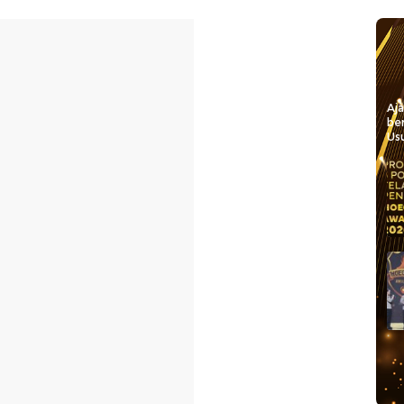
Aj
be
Usu