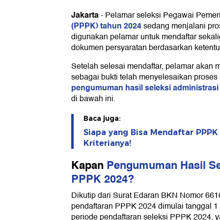
2024?
Jakarta
-
Pelamar seleksi Pegawai Pemeri
1. Jadwal seleksi PPPK 2024 bagi pelam
(PPPK) tahun 2024
sedang menjalani pros
dan tenaga non-ASN
digunakan pelamar untuk mendaftar seka
2. Jadwal seleksi PPPK 2024 untuk p
dokumen persyaratan berdasarkan ketentu
aktif bekerja di instansi pemerintah
Jadwal Pengumuman Hasil Seleks
Setelah selesai mendaftar, pelamar akan 
Teknis 2024
sebagai bukti telah menyelesaikan proses 
pengumuman hasil seleksi administras
di bawah ini.
Baca juga:
Siapa yang Bisa Mendaftar PPPK
Kriterianya!
Kapan
Pengumuman Hasil Sel
PPPK 2024?
Dikutip dari Surat Edaran BKN Nomor 661
pendaftaran PPPK 2024 dimulai tanggal 1
periode pendaftaran seleksi PPPK 2024, ya