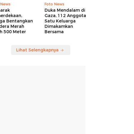
 News
Foto News
arak
Duka Mendalam di
erdekaan,
Gaza, 112 Anggota
ga Bentangkan
Satu Keluarga
dera Merah
Dimakamkan
ih 500 Meter
Bersama
Lihat Selengkapnya