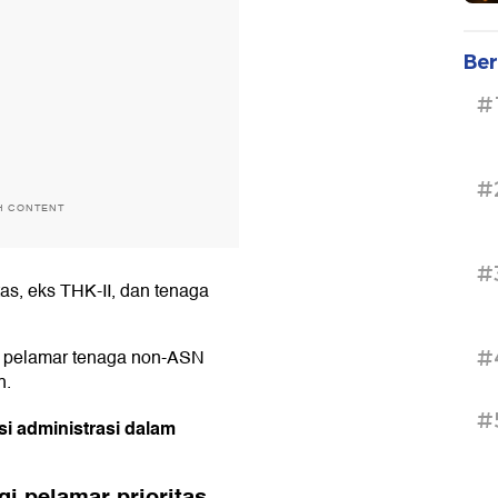
Ber
#
#
H CONTENT
#
tas, eks THK-II, dan tenaga
 pelamar tenaga non-ASN
#
h.
#
i administrasi dalam
i pelamar prioritas,