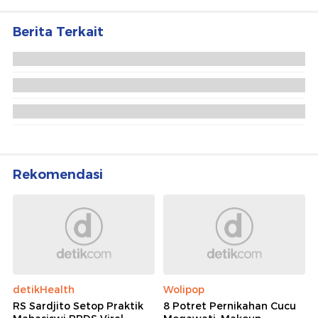
Ajang penghargaan persembahan detikcom bersama POLRI
kepada sosok polisi teladan. Usulkan polisi teladan di
sekitarmu!
5 Polisi Teladan Penerima
Hoegeng Awards 2026, Ini
Kategori dan Kiprahnya
IM57+ Sebut Hoegeng Awards
Jadi Motivasi Polri Jalankan
Amanat Konstitusi
Lihat Selengkapnya
Berita Terkait
Alasan Bang Jago Pukul Pemotor di Jaksel