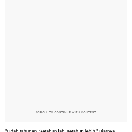
SCROLL TO CONTINUE WITH CONTENT
"Udah tahunan. Setahun lah, setahun lebih," ujarnya.