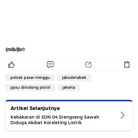
(mib/jbr)
polsek pasar minggu
jabodetabek
ppsu ditodong pistol
jakarta
Artikel Selanjutnya
Kebakaran di SDN 04 Srengseng Sawah
Diduga Akibat Korsleting Listrik