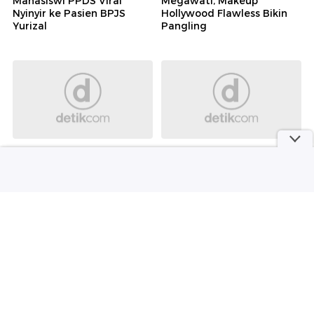
Senyam-senyum Usai Ditangkap
Motor Terbakar di Pasar Minggu Jaksel,
Pengemudi Luka-luka
Kurir Narkoba yang Beraksi di Pasar Baru Jakpus
Diringkus, Sabu 1 Kg Disita
Rekomendasi
detikHealth
Wolipop
RS Sardjito Setop Praktik
8 Potret Pernikahan Cucu
Mahasiswi PPDS Viral
Megawati, Makeup
Nyinyir ke Pasien BPJS
Hollywood Flawless Bikin