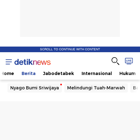
SCROLL TO CONTINUE WITH CONTENT
Home
Berita
Jabodetabek
Internasional
Hukum
Nyago Bumi Sriwijaya
Melindungi Tuah-Marwah
Ba