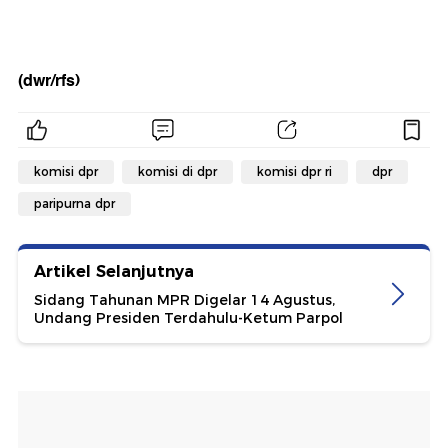
(dwr/rfs)
komisi dpr
komisi di dpr
komisi dpr ri
dpr
paripurna dpr
Artikel Selanjutnya
Sidang Tahunan MPR Digelar 14 Agustus,
Undang Presiden Terdahulu-Ketum Parpol