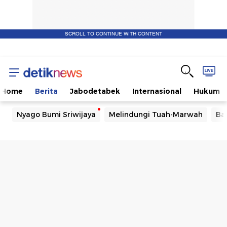
SCROLL TO CONTINUE WITH CONTENT
Home
Berita
Jabodetabek
Internasional
Hukum
Nyago Bumi Sriwijaya
Melindungi Tuah-Marwah
Ba