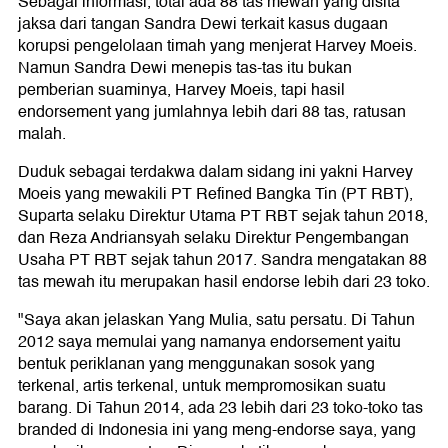
Sebagai informasi, total ada 88 tas mewah yang disita
jaksa dari tangan Sandra Dewi terkait kasus dugaan
korupsi pengelolaan timah yang menjerat Harvey Moeis.
Namun Sandra Dewi menepis tas-tas itu bukan
pemberian suaminya, Harvey Moeis, tapi hasil
endorsement yang jumlahnya lebih dari 88 tas, ratusan
malah.
Duduk sebagai terdakwa dalam sidang ini yakni Harvey
Moeis yang mewakili PT Refined Bangka Tin (PT RBT),
Suparta selaku Direktur Utama PT RBT sejak tahun 2018,
dan Reza Andriansyah selaku Direktur Pengembangan
Usaha PT RBT sejak tahun 2017. Sandra mengatakan 88
tas mewah itu merupakan hasil endorse lebih dari 23 toko.
"Saya akan jelaskan Yang Mulia, satu persatu. Di Tahun
2012 saya memulai yang namanya endorsement yaitu
bentuk periklanan yang menggunakan sosok yang
terkenal, artis terkenal, untuk mempromosikan suatu
barang. Di Tahun 2014, ada 23 lebih dari 23 toko-toko tas
branded di Indonesia ini yang meng-endorse saya, yang