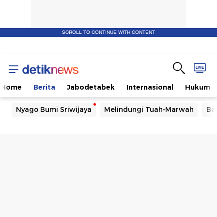
SCROLL TO CONTINUE WITH CONTENT
Home
Berita
Jabodetabek
Internasional
Hukum
Nyago Bumi Sriwijaya
Melindungi Tuah-Marwah
Ba