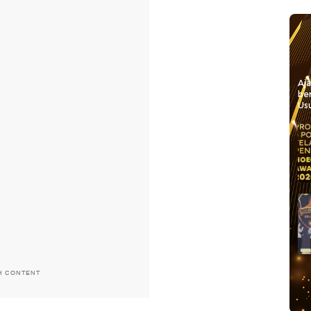
Aj
be
Usu
H CONTENT