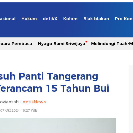
asional
Hukum
detikX
Kolom
Blak blakan
Pro Kon
Suara Pembaca
Nyago Bumi Sriwijaya
Melindungi Tuah-
suh Panti Tangerang
 Terancam 15 Tahun Bui
oviansah -
detikNews
 07 Okt 2024 18:27 WIB