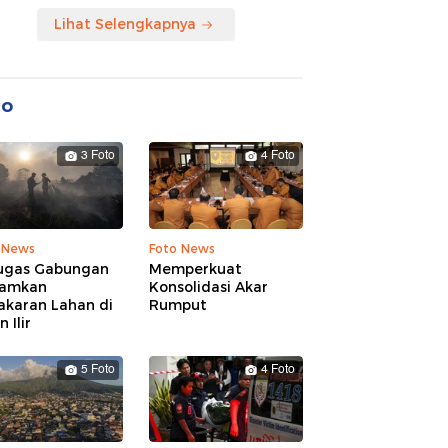
Lihat Selengkapnya
to
3 Foto
4 Foto
 News
Foto News
ugas Gabungan
Memperkuat
amkan
Konsolidasi Akar
akaran Lahan di
Rumput
 Ilir
5 Foto
4 Foto