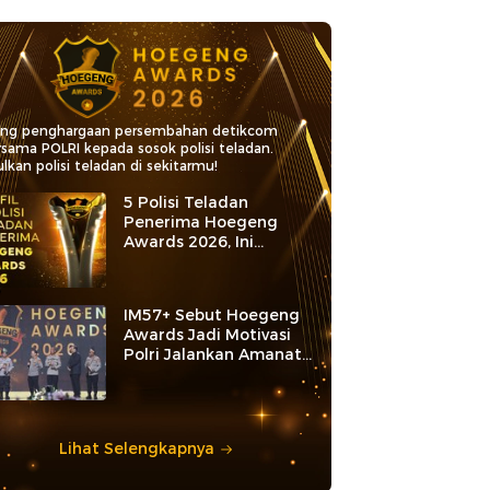
ang penghargaan persembahan detikcom
rsama POLRI kepada sosok polisi teladan.
lkan polisi teladan di sekitarmu!
5 Polisi Teladan
Penerima Hoegeng
Awards 2026, Ini
Kategori dan Kiprahnya
IM57+ Sebut Hoegeng
Awards Jadi Motivasi
Polri Jalankan Amanat
Konstitusi
Lihat Selengkapnya