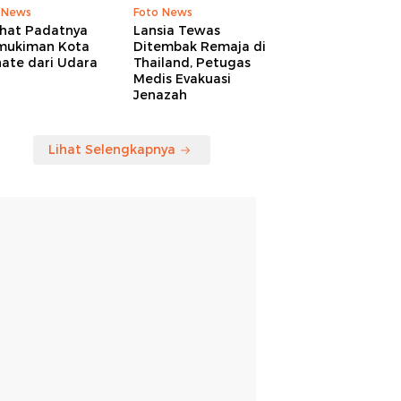
 News
Foto News
ihat Padatnya
Lansia Tewas
mukiman Kota
Ditembak Remaja di
nate dari Udara
Thailand, Petugas
Medis Evakuasi
Jenazah
Lihat Selengkapnya