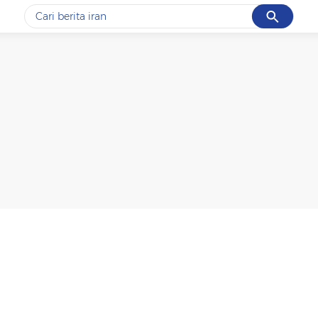
Cancel
Yang sedang ramai dicari
#1
data live draw sgp
#2
kebakaran
#3
prabowo
#4
iran
#5
gempa hari ini
Promoted
Terakhir yang dicari
Loading...