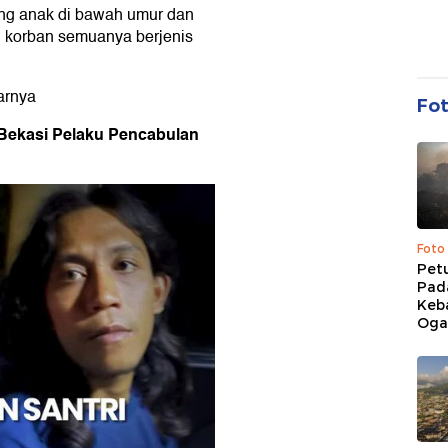
rang anak di bawah umur dan
 korban semuanya berjenis
jarnya
Fo
i Bekasi Pelaku Pencabulan
Foto
Pet
Pad
Keb
Ogan