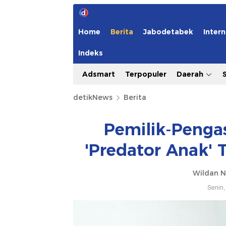
Home
Berita
Jabodetabek
Intern
Indeks
Adsmart
Terpopuler
Daerah
detikNews
Berita
Pemilik-Penga
'Predator Anak'
Wildan N
Senin,