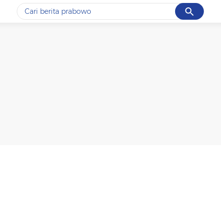
Cancel
Yang sedang ramai dicari
#1
data live draw sgp
#2
iran
#3
senjata
#4
prabowo
#5
gempa hari ini
Promoted
Terakhir yang dicari
Loading...