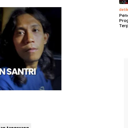
deti
Pen
Pro
Terp
han tangerang