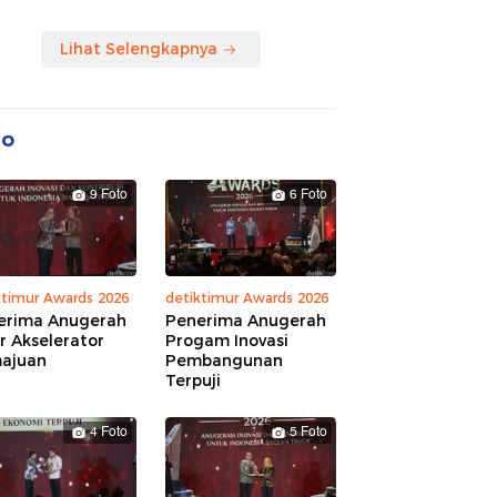
Lihat Selengkapnya
to
9 Foto
6 Foto
ktimur Awards 2026
detiktimur Awards 2026
erima Anugerah
Penerima Anugerah
r Akselerator
Progam Inovasi
ajuan
Pembangunan
Terpuji
4 Foto
5 Foto