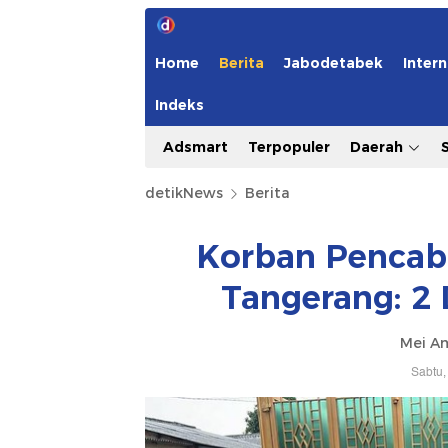
Home
Berita
Jabodetabek
Intern
Indeks
Adsmart
Terpopuler
Daerah
detikNews
Berita
Korban Pencabu
Tangerang: 2
Mei Am
Sabtu,