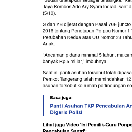
"Sudah ditetapkan sebagai tersangka," k
Jaya Kombes Ade Ary Syam Indradi saat 
(5/10).
S dan YB dijerat dengan Pasal 76E junct
2016 tentang Penetapan Perppu Nomor 1 
Perubahan Kedua atas UU Nomor 23 Tahu
Anak.
"Ancaman pidana minimal 5 tahun, maksim
banyak Rp 5 miliar," imbuhnya.
Saat ini panti asuhan tersebut telah dipasan
Pemkot Tangerang telah memindahkan 12 a
asuhan tersebut ke rumah perlindungan so
Baca juga:
Panti Asuhan TKP Pencabulan An
Digaris Polisi
Lihat juga Video 'Ini Pemilik-Guru Ponp
Pencabulan Santri':