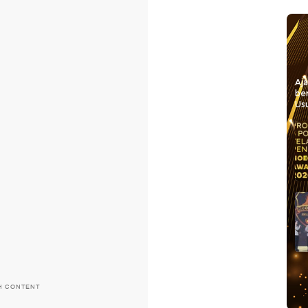
Aj
be
Usu
H CONTENT