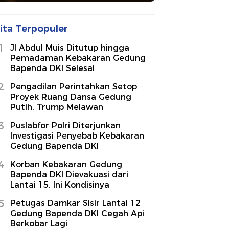
ita Terpopuler
1
Jl Abdul Muis Ditutup hingga
Pemadaman Kebakaran Gedung
Bapenda DKI Selesai
2
Pengadilan Perintahkan Setop
Proyek Ruang Dansa Gedung
Putih, Trump Melawan
3
Puslabfor Polri Diterjunkan
Investigasi Penyebab Kebakaran
Gedung Bapenda DKI
4
Korban Kebakaran Gedung
Bapenda DKI Dievakuasi dari
Lantai 15, Ini Kondisinya
5
Petugas Damkar Sisir Lantai 12
Gedung Bapenda DKI Cegah Api
Berkobar Lagi