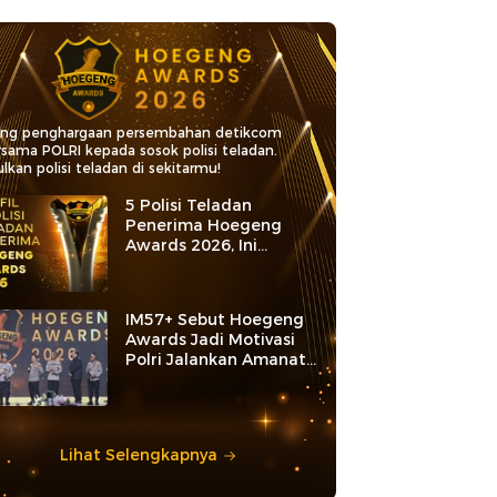
ang penghargaan persembahan detikcom
rsama POLRI kepada sosok polisi teladan.
lkan polisi teladan di sekitarmu!
5 Polisi Teladan
Penerima Hoegeng
Awards 2026, Ini
Kategori dan Kiprahnya
IM57+ Sebut Hoegeng
Awards Jadi Motivasi
Polri Jalankan Amanat
Konstitusi
Lihat Selengkapnya