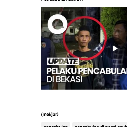
(mei/jbr)
pencabulan
pencabulan di panti asu