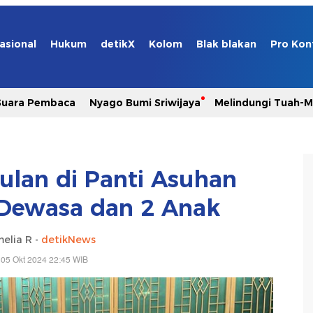
asional
Hukum
detikX
Kolom
Blak blakan
Pro Kon
Suara Pembaca
Nyago Bumi Sriwijaya
Melindungi Tuah-
lan di Panti Asuhan
 Dewasa dan 2 Anak
elia R -
detikNews
 05 Okt 2024 22:45 WIB