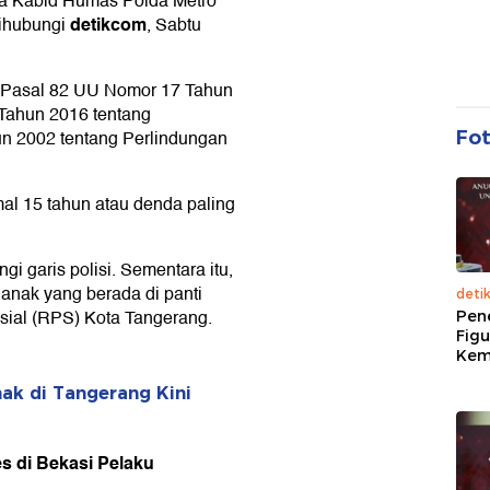
ata Kabid Humas Polda Metro
detikcom
dihubungi
, Sabtu
o Pasal 82 UU Nomor 17 Tahun
Tahun 2016 tentang
n 2002 tentang Perlindungan
Fo
al 15 tahun atau denda paling
gi garis polisi. Sementara itu,
nak yang berada di panti
deti
sial (RPS) Kota Tangerang.
Pen
Figu
Kem
ak di Tangerang Kini
es di Bekasi Pelaku