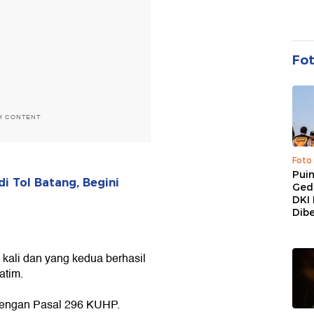
Fo
H CONTENT
Foto
Pui
i Tol Batang, Begini
Ged
DKI 
Dibe
kali dan yang kedua berhasil
atim.
 dengan Pasal 296 KUHP.