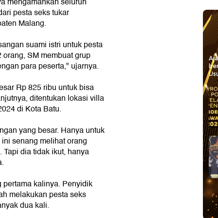
nya mengamankan seluruh
dari pesta seks tukar
paten Malang.
ngan suami istri untuk pesta
12 orang, SM membuat grup
Aj
gan para peserta," ujarnya.
be
Usu
sar Rp 825 ribu untuk bisa
jutnya, ditentukan lokasi villa
024 di Kota Batu.
ungan yang besar. Hanya untuk
 ini senang melihat orang
api dia tidak ikut, hanya
a.
 pertama kalinya. Penyidik
h melakukan pesta seks
nyak dua kali.