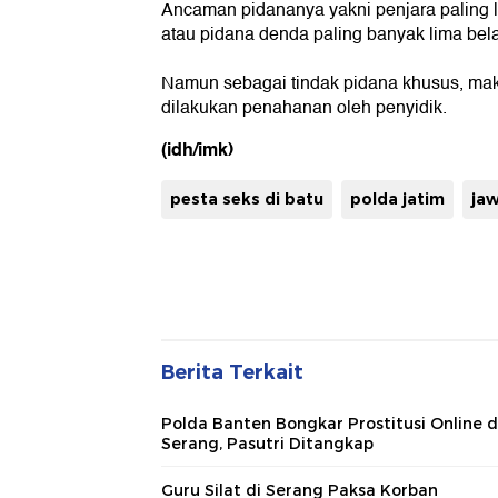
Ancaman pidananya yakni penjara paling 
atau pidana denda paling banyak lima bela
Namun sebagai tindak pidana khusus, mak
dilakukan penahanan oleh penyidik.
(idh/imk)
pesta seks di batu
polda jatim
jaw
Berita Terkait
Polda Banten Bongkar Prostitusi Online d
Serang, Pasutri Ditangkap
Guru Silat di Serang Paksa Korban