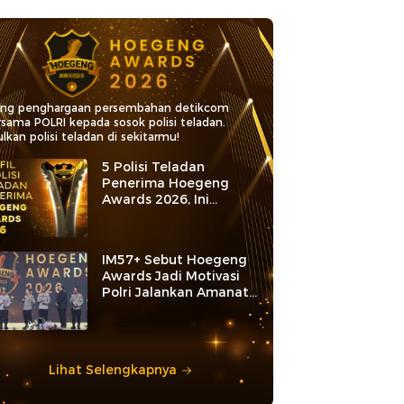
ang penghargaan persembahan detikcom
rsama POLRI kepada sosok polisi teladan.
lkan polisi teladan di sekitarmu!
5 Polisi Teladan
Penerima Hoegeng
Awards 2026, Ini
Kategori dan Kiprahnya
IM57+ Sebut Hoegeng
Awards Jadi Motivasi
Polri Jalankan Amanat
Konstitusi
Lihat Selengkapnya