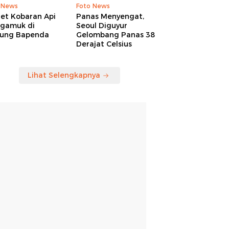
 News
Foto News
ret Kobaran Api
Panas Menyengat,
gamuk di
Seoul Diguyur
ung Bapenda
Gelombang Panas 38
Derajat Celsius
Lihat Selengkapnya