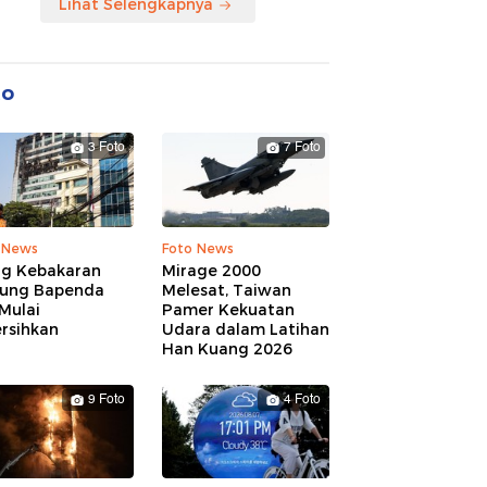
Lihat Selengkapnya
to
3 Foto
7 Foto
 News
Foto News
ng Kebakaran
Mirage 2000
ung Bapenda
Melesat, Taiwan
Mulai
Pamer Kekuatan
rsihkan
Udara dalam Latihan
Han Kuang 2026
9 Foto
4 Foto