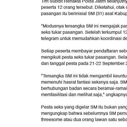
Tim Subdit Renakta Polda Jatim selanjut
peserta 12 orang tersebut. Diketahui, otak 
pasangan itu berinisial SM (31) asal Kabu
"Modusnya tersangka SM ini mengajak pasa
seks tukar pasangan. Setelah terkumpul 
telegram untuk memudahkan koordinasi den
Setiap peserta membayar pendaftaran sebe
mengikuti pesta seks tukar pasangan. Selan
dan tanggal pesta pada 21-22 September 2
"Tersangka SM ini tidak mengambil keunt
memenuhi hasrat fantasi seksnya saja. SM
berhubungan badan secara beramai-ramai. T
memfasilitasi dan melihat saja," ungkapny
Pesta seks yang digelar SM itu bukan yang
mengungkap bahwa sebelumnya SM perna
threesome atau dua orang lawan satu seba