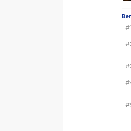
Ber
#
#
#
#
#