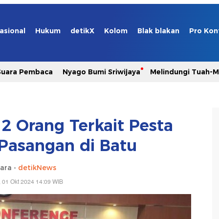
asional
Hukum
detikX
Kolom
Blak blakan
Pro Kon
Suara Pembaca
Nyago Bumi Sriwijaya
Melindungi Tuah-
12 Orang Terkait Pesta
 Pasangan di Batu
ara -
detikNews
, 01 Okt 2024 14:09 WIB