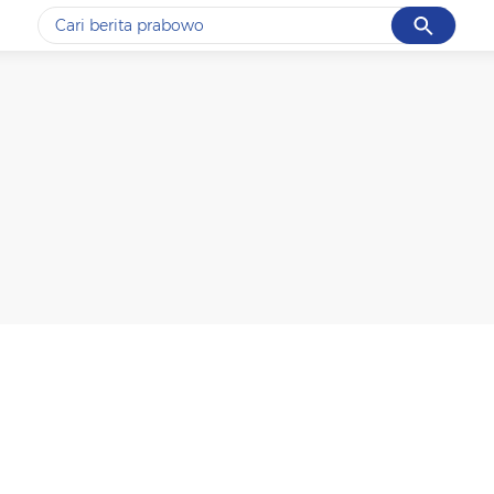
Cancel
Yang sedang ramai dicari
#1
data live draw sgp
#2
kebakaran
#3
prabowo
#4
iran
#5
gempa hari ini
Promoted
Terakhir yang dicari
Loading...