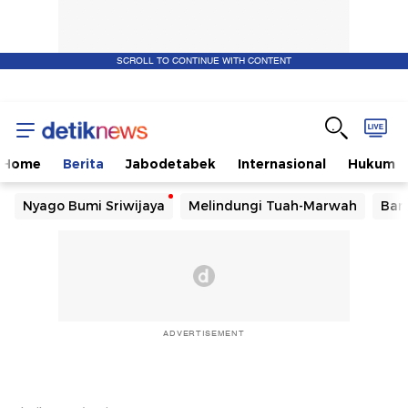
SCROLL TO CONTINUE WITH CONTENT
Home
Berita
Jabodetabek
Internasional
Hukum
Nyago Bumi Sriwijaya
Melindungi Tuah-Marwah
Ban
ADVERTISEMENT