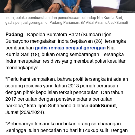
Indra, pelaku pembunuhan dan pemerkosaan terhadap Nia Kurnia Sari,
gadis penjual gorengan di Padang Pariaman. (M Afdal Afrianto/detikSumut)
Padang
-
Kapolda Sumatera Barat (Sumbar) Irjen
Suharyono mengatakan Indra Septiawan (26), tersangka
gadis remaja penjual gorengan
pembunuhan
Nia
Kurnia Sari (18), bukan orang sembarangan. Tersangka
Indra merupakan residivis yang membuat polisi kesulitan
menangkapnya.
"Perlu kami sampaikan, bahwa profil tersangka ini adalah
seorang residivis yang tahun 2013 pernah berurusan
dengan pihak kepolisian terkait pencabulan. Dan tahun
2017 berkaitan dengan peristiwa pidana berkaitan
detikSumut
narkoba," kata Irjen Suharyono dilansir
,
Jumat (20/9/2024).
"Sebenarnya tersangka ini bukan orang sembarangan.
Sehingga itulah pencarian 10 hari itu cukup sulit. Dengan