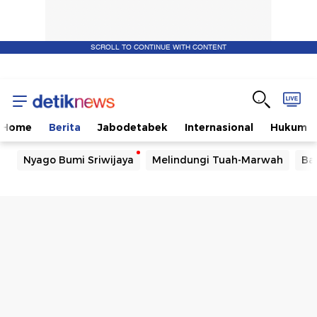
SCROLL TO CONTINUE WITH CONTENT
Home
Berita
Jabodetabek
Internasional
Hukum
Nyago Bumi Sriwijaya
Melindungi Tuah-Marwah
Ba