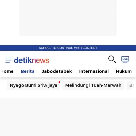
SCROLL TO CONTINUE WITH CONTENT
Home
Berita
Jabodetabek
Internasional
Hukum
Nyago Bumi Sriwijaya
Melindungi Tuah-Marwah
Ba