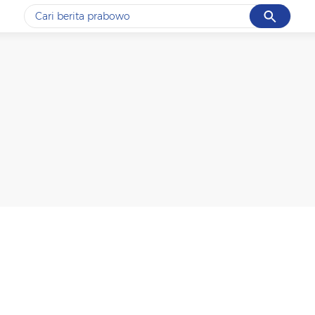
Cancel
Yang sedang ramai dicari
#1
data live draw sgp
#2
iran
#3
senjata
#4
prabowo
#5
gempa hari ini
Promoted
Terakhir yang dicari
Loading...