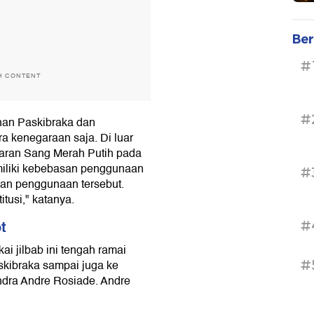
Ber
#
H CONTENT
#
han Paskibraka dan
a kenegaraan saja. Di luar
aran Sang Merah Putih pada
miliki kebebasan penggunaan
#
an penggunaan tersebut.
tusi," katanya.
t
#
i jilbab ini tengah ramai
#
askibraka sampai juga ke
indra Andre Rosiade. Andre