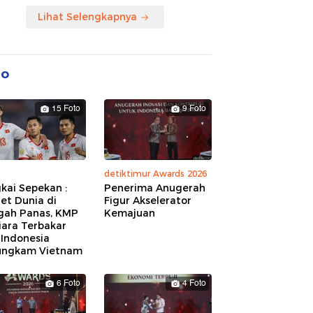
Lihat Selengkapnya
to
15 Foto
9 Foto
detiktimur Awards 2026
kai Sepekan :
Penerima Anugerah
et Dunia di
Figur Akselerator
gah Panas, KMP
Kemajuan
iara Terbakar
 Indonesia
ungkam Vietnam
6 Foto
4 Foto