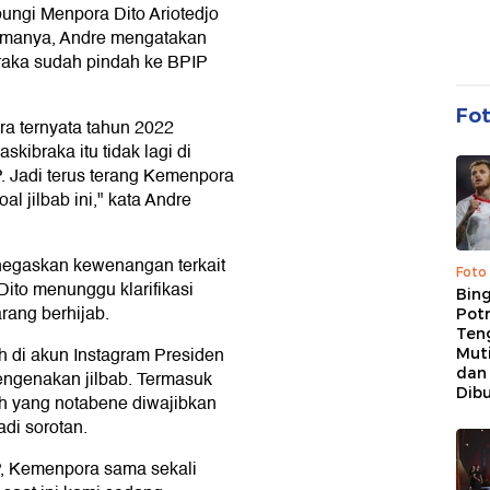
ngi Menpora Dito Ariotedjo
erimanya, Andre mengatakan
aka sudah pindah ke BPIP
Fo
a ternyata tahun 2022
ibraka itu tidak lagi di
. Jadi terus terang Kemenpora
 jilbab ini," kata Andre
enegaskan kewenangan terkait
Foto
Dito menunggu klarifikasi
Bing
rang berhijab.
Potr
Ten
h di akun Instagram Presiden
Mut
dan
engenakan jilbab. Termasuk
Dib
h yang notabene diwajibkan
di sorotan.
P, Kemenpora sama sekali