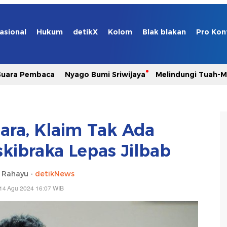
asional
Hukum
detikX
Kolom
Blak blakan
Pro Kon
Suara Pembaca
Nyago Bumi Sriwijaya
Melindungi Tuah-
ara, Klaim Tak Ada
ibraka Lepas Jilbab
i Rahayu -
detikNews
14 Agu 2024 16:07 WIB