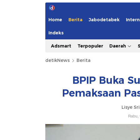
Home
Berita
Jabodetabek
Intern
Indeks
Adsmart
Terpopuler
Daerah
detikNews
Berita
BPIP Buka Su
Pemaksaan Pask
Lisye Sr
Rabu, 