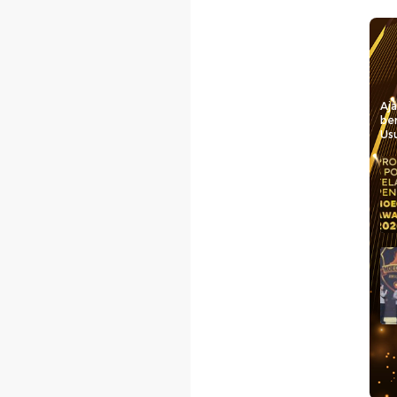
Aj
be
Usu