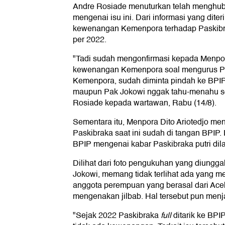
Andre Rosiade menuturkan telah menghubu
mengenai isu ini. Dari informasi yang dit
kewenangan Kemenpora terhadap Paskibr
per 2022.
"Tadi sudah mengonfirmasi kepada Menpor
kewenangan Kemenpora soal mengurus Pask
Kemenpora, sudah diminta pindah ke BPIP
maupun Pak Jokowi nggak tahu-menahu soal
Rosiade kepada wartawan, Rabu (14/8).
Sementara itu, Menpora Dito Ariotedjo m
Paskibraka saat ini sudah di tangan BPIP. 
BPIP mengenai kabar Paskibraka putri dila
Dilihat dari foto pengukuhan yang diungga
Jokowi, memang tidak terlihat ada yang m
anggota perempuan yang berasal dari Ace
mengenakan jilbab. Hal tersebut pun menja
"Sejak 2022 Paskibraka
full
ditarik ke BPI