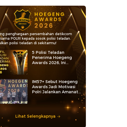
ang penghargaan persembahan detikcom
rsama POLRI kepada sosok polisi teladan.
lkan polisi teladan di sekitarmu!
5 Polisi Teladan
Penerima Hoegeng
Awards 2026, Ini
Kategori dan Kiprahnya
IM57+ Sebut Hoegeng
Awards Jadi Motivasi
Polri Jalankan Amanat
Konstitusi
Lihat Selengkapnya