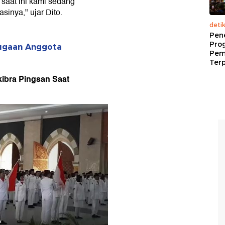
 saat ini kami sedang
sinya," ujar Dito.
deti
Pen
Pro
 Dugaan Anggota
Pem
Terp
kibra Pingsan Saat