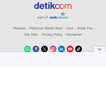
part of
Redaksi
Pedoman Media Siber
Karir
Kotak Pos
Info Iklan
Privacy Policy
Disclaimer
Download aplikasi detikcom
Copyright @ 2026 detikcom, All right reserved