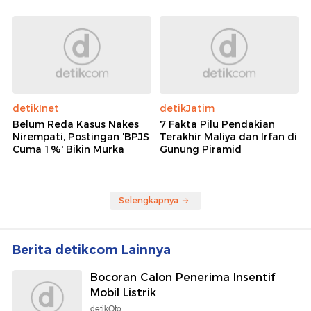
detikInet
detikJatim
Belum Reda Kasus Nakes
7 Fakta Pilu Pendakian
Nirempati, Postingan 'BPJS
Terakhir Maliya dan Irfan di
Cuma 1%' Bikin Murka
Gunung Piramid
Selengkapnya
Berita detikcom Lainnya
Bocoran Calon Penerima Insentif
Mobil Listrik
detikOto