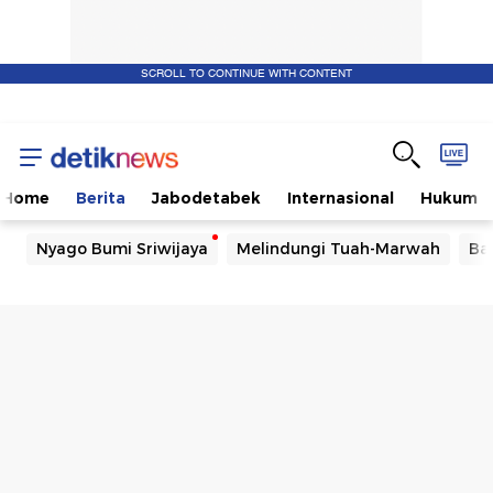
SCROLL TO CONTINUE WITH CONTENT
Home
Berita
Jabodetabek
Internasional
Hukum
Nyago Bumi Sriwijaya
Melindungi Tuah-Marwah
Ba