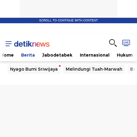
SCROLL TO CONTINUE WITH CONTENT
Home
Berita
Jabodetabek
Internasional
Hukum
Nyago Bumi Sriwijaya
Melindungi Tuah-Marwah
Ba