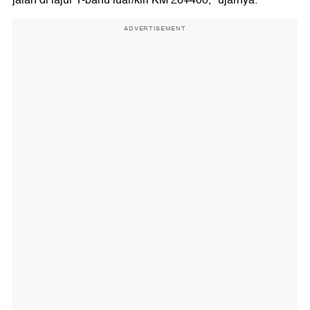
jalan di lajur 1-bahu luar/kiri KM 26+400," ujarnya.
ADVERTISEMENT