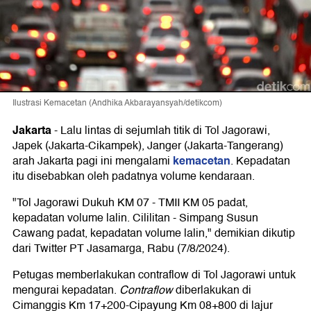
Ilustrasi Kemacetan (Andhika Akbarayansyah/detikcom)
Jakarta
-
Lalu lintas di sejumlah titik di Tol Jagorawi,
Japek (Jakarta-Cikampek), Janger (Jakarta-Tangerang)
kemacetan
arah Jakarta pagi ini mengalami
. Kepadatan
itu disebabkan oleh padatnya volume kendaraan.
"Tol Jagorawi Dukuh KM 07 - TMII KM 05 padat,
kepadatan volume lalin. Cililitan - Simpang Susun
Cawang padat, kepadatan volume lalin," demikian dikutip
dari Twitter PT Jasamarga, Rabu (7/8/2024).
Petugas memberlakukan contraflow di Tol Jagorawi untuk
mengurai kepadatan.
Contraflow
diberlakukan di
Cimanggis Km 17+200-Cipayung Km 08+800 di lajur