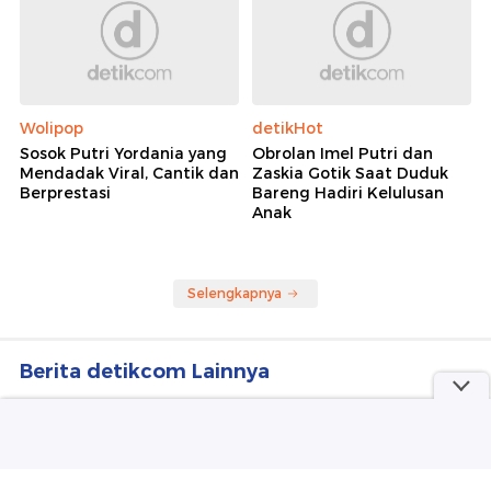
Sindikat Penipuan dan TPPU Buron Interpol
Kembali Ditangkap di Soetta
Rekomendasi
Wolipop
detikFood
Kabar Terbaru Takeshi
Chef Wilgoz Bongkar Aksi
Kaneshiro Dulu Aktor
Pemerasan di Balik Demo
Tertampan Asia, Kini Fokus
Restoran Nonhalal Miliknya
Bertani