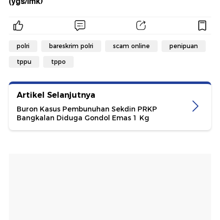
(ygs/imk)
polri
bareskrim polri
scam online
penipuan
tppu
tppo
Artikel Selanjutnya
Buron Kasus Pembunuhan Sekdin PRKP
Bangkalan Diduga Gondol Emas 1 Kg