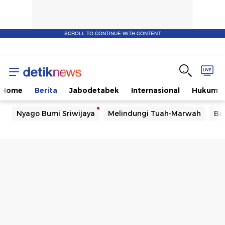
SCROLL TO CONTINUE WITH CONTENT
Home
Berita
Jabodetabek
Internasional
Hukum
Nyago Bumi Sriwijaya
Melindungi Tuah-Marwah
Ba