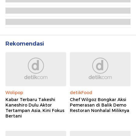
5 Polisi Teladan Penerima
Hoegeng Awards 2026, Ini
Kategori dan Kiprahnya
IM57+ Sebut Hoegeng Awards
Jadi Motivasi Polri Jalankan
Amanat Konstitusi
Lihat Selengkapnya
Berita Terkait
Polri dan Polisi China Barter Buron: 3 WNA dengan
1 WNI Kasus Penipuan
Buron Most Wanted Asal China Ditangkap Polri di
Soetta, Ini Kasusnya