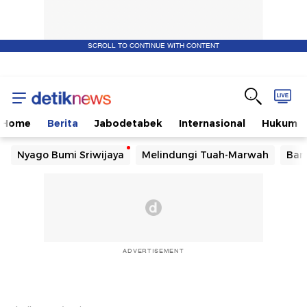
SCROLL TO CONTINUE WITH CONTENT
Home
Berita
Jabodetabek
Internasional
Hukum
Nyago Bumi Sriwijaya
Melindungi Tuah-Marwah
Ban
ADVERTISEMENT