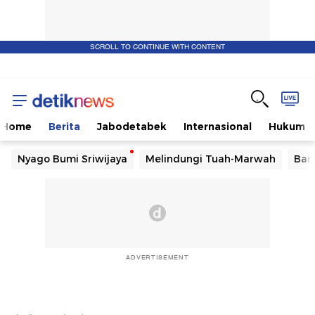
SCROLL TO CONTINUE WITH CONTENT
Home
Berita
Jabodetabek
Internasional
Hukum
Nyago Bumi Sriwijaya
Melindungi Tuah-Marwah
Ban
ADVERTISEMENT