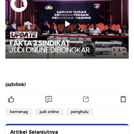
(azh/imk)
kemenag
judi online
penghulu
Artikel Selanjutnya