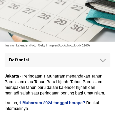
Ilustrasi kalender (Foto: Getty Images/iStockphoto/kiddy0265)
Daftar Isi
Asal-usul Penetapan Tahun Baru Islam
Jakarta
-
Peringatan 1 Muharram menandakan Tahun
1 Muharram 2024 Tanggal Berapa?
Baru Islam atau Tahun Baru Hijriah. Tahun Baru Islam
1 Muharram Libur Tidak?
merupakan tahun baru dalam kalender hijriah dan
menjadi salah satu peringatan penting bagi umat Islam.
Sisa Libur Nasional dan Cuti Bersama 2024
1 Muharram 2024 tanggal berapa?
Lantas,
Berikut
informasinya.