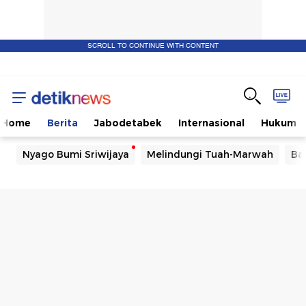
SCROLL TO CONTINUE WITH CONTENT
Home
Berita
Jabodetabek
Internasional
Hukum
Nyago Bumi Sriwijaya
Melindungi Tuah-Marwah
Ba