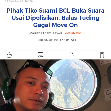
detikNews
Berita
Pihak Tiko Suami BCL Buka Suara
Usai Dipolisikan, Balas Tuding
Gagal Move On
Maulana Ilhami Fawdi -
detikNews
Rabu, 05 Jun 2024 14:04 WIB