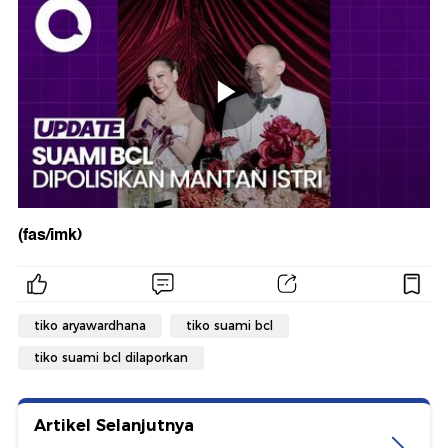
(fas/imk)
tiko aryawardhana
tiko suami bcl
tiko suami bcl dilaporkan
Artikel Selanjutnya