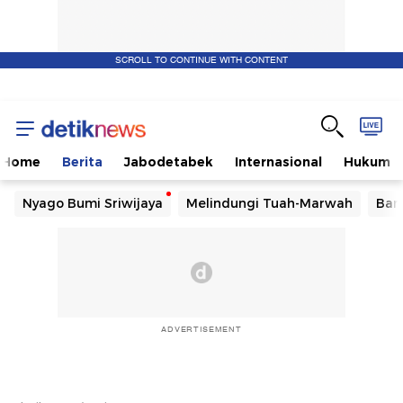
SCROLL TO CONTINUE WITH CONTENT
Home
Berita
Jabodetabek
Internasional
Hukum
Nyago Bumi Sriwijaya
Melindungi Tuah-Marwah
Ban
ADVERTISEMENT